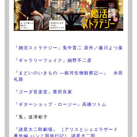
『婚活ストラテジー』兎中晋二 原作／藤川よつ葉
『ギャラリーフェイク』細野不二彦
『まどいのいきもの —銀河生物観察記—』 永田
礼路
『ゴーダ音楽堂』業田良家
『ギターショップ・ロージー』高橋ツトム
『兎』波津彬子
『諸星大二郎劇場』 ［アリスとシェエラザード
番外編 ハンミ国旅行記］ 諸星大二郎