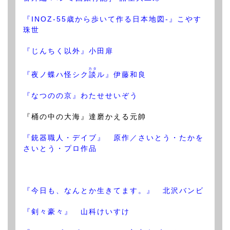
『INOZ-55歳から歩いて作る日本地図-』こやす
珠世
『じんちく以外』小田扉
カタ
『夜ノ蝶ハ怪シク
談
ル』伊藤和良
『なつのの京』わたせせいぞう
『桶の中の大海』達磨かえる元帥
『銃器職人・デイブ』 原作／さいとう・たかを
さいとう・プロ作品
『今日も、なんとか生きてます。』 北沢バンビ
『剣々豪々』 山科けいすけ