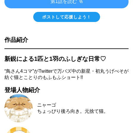
第1話を読む
ポストして応援しよう！
作品紹介
新鋭による1匹と1羽のふしぎな日常♡
“鳥さん4コマ”がTwitterで万バズ中の新星・初丸うげべそが
紡ぐ猫とことりのもふもふショート!!
登場人物紹介
ニャーゴ
ちょっぴり後ろ向き。元捨て猫。