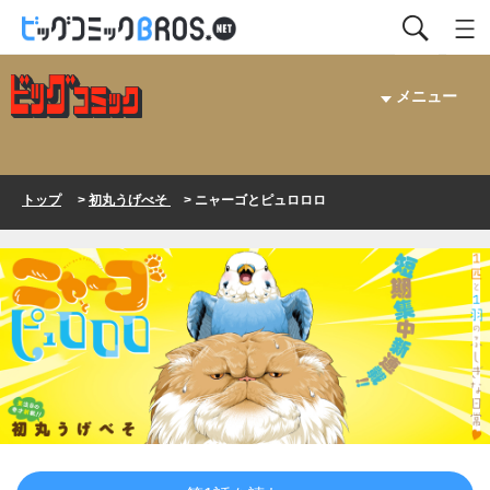
メニュー
トップ
>
初丸うげべそ
> ニャーゴとピュロロロ