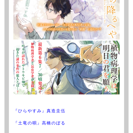
『ひらやすみ』真造圭伍
『土竜の唄』高橋のぼる