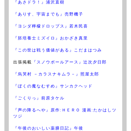
『あさドラ！』浦沢直樹
『ありす、宇宙までも』売野機子
『ヨシダ檸檬ドロップス』若木民喜
『胚培養士ミズイロ』おかざき真里
『この世は戦う価値がある』こだまはつみ
出張掲載
『スノウボールアース』辻次夕日郎
『烏哭村 －カラスナキムラ－』照屋太郎
『ぼくの魔なむすめ』サンカクヘッド
『ごくりっ』前原タケル
『声の降るへや』原作:ＨＥＲＯ 漫画:たかはしツ
ツジ
『午後のおいしい薬膳日記』午後