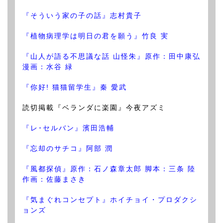
『そういう家の子の話』志村貴子
『植物病理学は明日の君を願う』竹良 実
『山人が語る不思議な話 山怪朱』原作：田中康弘
漫画：水谷 緑
『你好! 猫猫留学生』秦 愛武
読切掲載『ベランダに楽園』今夜アズミ
『レ･セルバン』濱田浩輔
『忘却のサチコ』阿部 潤
『風都探偵』原作：石ノ森章太郎 脚本：三条 陸
作画：佐藤まさき
『気まぐれコンセプト』ホイチョイ・プロダクシ
ョンズ