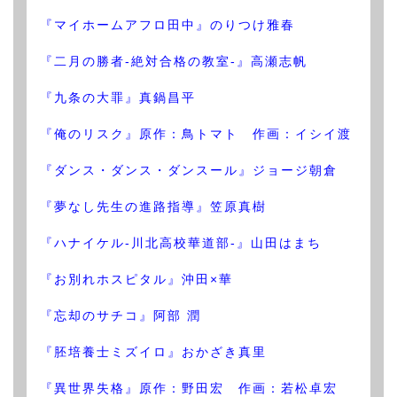
『マイホームアフロ田中』のりつけ雅春
『二月の勝者-絶対合格の教室-』高瀬志帆
『九条の大罪』真鍋昌平
『俺のリスク』原作：鳥トマト 作画：イシイ渡
『ダンス・ダンス・ダンスール』ジョージ朝倉
『夢なし先生の進路指導』笠原真樹
『ハナイケル-川北高校華道部-』山田はまち
『お別れホスピタル』沖田×華
『忘却のサチコ』阿部 潤
『胚培養士ミズイロ』おかざき真里
『異世界失格』原作：野田宏 作画：若松卓宏