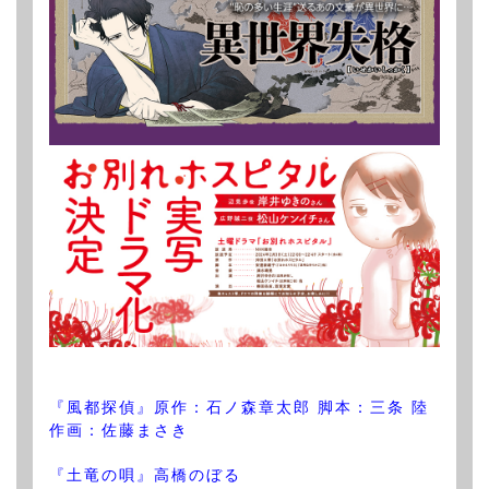
『風都探偵』原作：石ノ森章太郎 脚本：三条 陸
作画：佐藤まさき
『土竜の唄』高橋のぼる