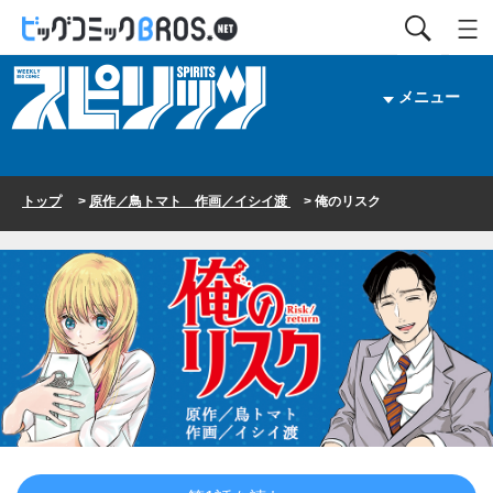
メニュー
トップ
>
原作／鳥トマト 作画／イシイ渡
> 俺のリスク