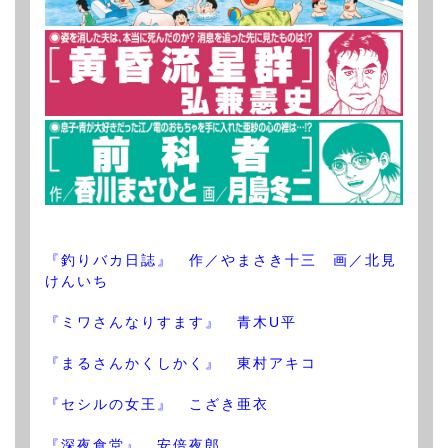
『釣りバカ日誌』 作／やまさき十三 画／北見
けんいち
『ミワさんなりすます』 青木U平
『まるさんかくしかく』 東村アキコ
『セシルの女王』 こざき亜衣
『深夜食堂』 安倍夜郎