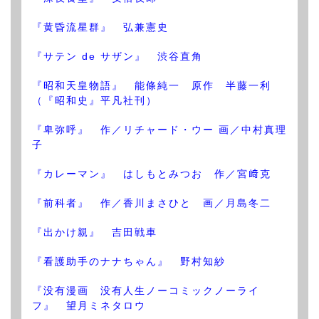
『黄昏流星群』 弘兼憲史
『サテン de サザン』 渋谷直角
『昭和天皇物語』 能條純一 原作 半藤一利
（『昭和史』平凡社刊）
『卑弥呼』 作／リチャード・ウー 画／中村真理
子
『カレーマン』 はしもとみつお 作／宮﨑克
『前科者』 作／香川まさひと 画／月島冬二
『出かけ親』 吉田戦車
『看護助手のナナちゃん』 野村知紗
『没有漫画 没有人生ノーコミックノーライ
フ』 望月ミネタロウ