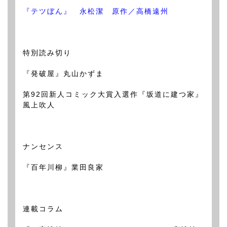
『テツぼん』 永松潔 原作／高橋遠州
特別読み切り
『発破屋』丸山かずま
第92回新人コミック大賞入選作『坂道に建つ家』
風上吹人
ナンセンス
『百年川柳』業田良家
連載コラム