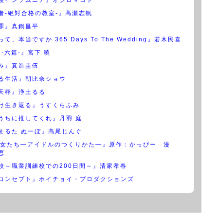
者-絶対合格の教室-』高瀬志帆
罪』真鍋昌平
て、本当ですか 365 Days To The Wedding』若木民喜
N-六篇-』宮下 暁
み』真造圭伍
る生活』朝比奈ショウ
天秤』浄土るる
け生き返る』うすくらふみ
うちに推してくれ』丹羽 庭
まるた ぬーぼ』高尾じんぐ
少女たち━アイドルのつくりかた━』原作：かっぴー 漫
恵
校～職業訓練校での200日間～』清家孝春
コンセプト』ホイチョイ・プロダクションズ