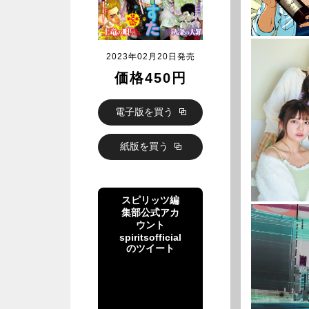
2023年02月20日発売
価格450円
電子版を買う
紙版を買う
スピリッツ編
集部公式アカ
ウント
spiritsofficial
のツイート
スピリッツ編
集部公式アカ
ウント