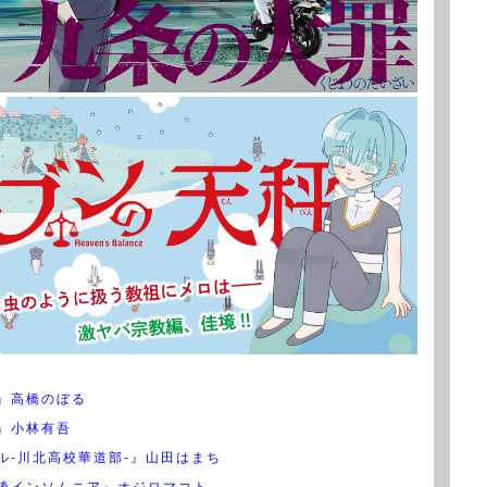
』高橋のぼる
』小林有吾
ル-川北高校華道部-』山田はまち
後インソムニア』オジロマコト