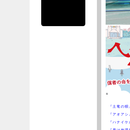
spiritsofficial
のツイート
『土竜の唄
『アオアシ
『ハナイケ
『君は放課