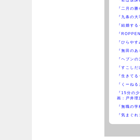
『二月の勝
『九条の大
『結婚するっ
『ROPPE
『ひらやす
『無田のあ
『ヘブンの
『すこしだ
『生きてる
『くーねる
『15分の
画：戸井理
『無職の学
『気まぐれ