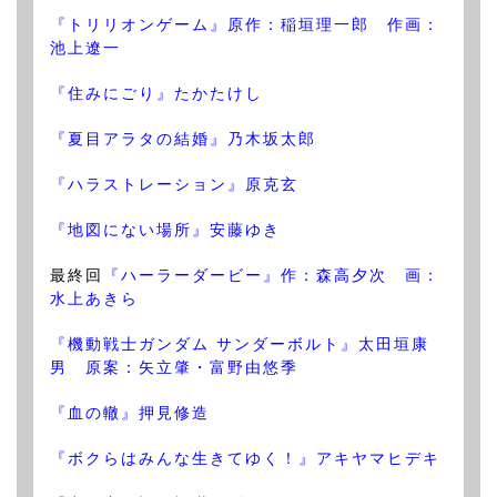
『トリリオンゲーム』原作：稲垣理一郎 作画：
池上遼一
『住みにごり』たかたけし
『夏目アラタの結婚』乃木坂太郎
『ハラストレーション』原克玄
『地図にない場所』安藤ゆき
最終回
『ハーラーダービー』作：森高夕次 画：
水上あきら
『機動戦士ガンダム サンダーボルト』太田垣康
男 原案：矢立肇・富野由悠季
『血の轍』押見修造
『ボクらはみんな生きてゆく！』アキヤマヒデキ