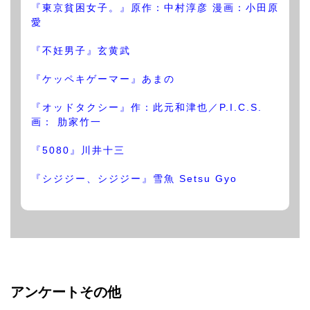
『東京貧困女子。』原作：中村淳彦 漫画：小田原
愛
『不妊男子』玄黄武
『ケッペキゲーマー』あまの
『オッドタクシー』作：此元和津也／P.I.C.S.
画： 肋家竹一
『5080』川井十三
『シジジー、シジジー』雪魚 Setsu Gyo
アンケートその他