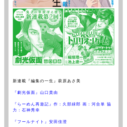
新連載『編集の一生』萩原あさ美
『劇光仮面』山口貴由
『らーめん再遊記』作：久部緑郎 画：河合単 協
力：石神秀幸
『フールナイト』安田佳澄