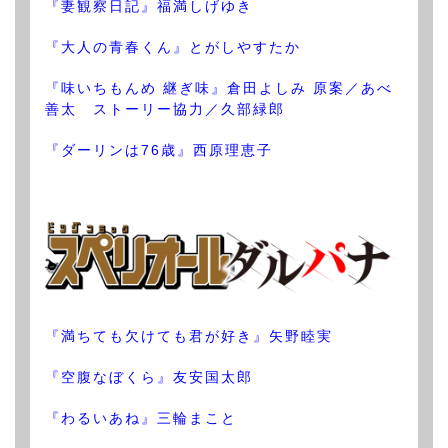
『妻観察日記』福満しげゆき
『大人の青春くん』とがしやすたか
『味いちもんめ 継ぎ味』倉田よしみ 原案／あべ
善太 ストーリー協力／久部緑郎
『ダーリンは76歳』西原理恵子
『満ちても欠けても君が好き』矢野睦実
『空腹なぼくら』友安国太郎
『わるいあね』三輪まこと