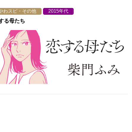
やわスピ・その他
2015年代
する母たち