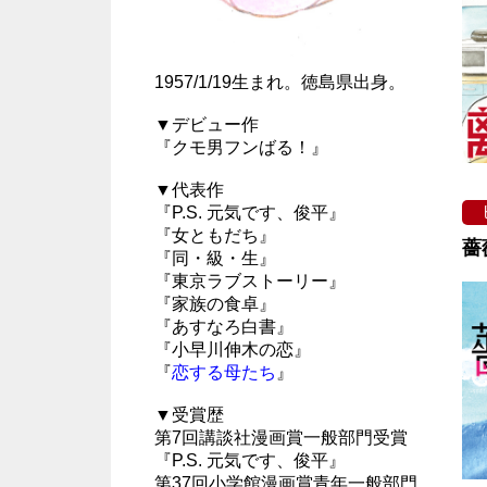
1957/1/19生まれ。徳島県出身。
▼デビュー作
『クモ男フンばる！』
▼代表作
『P.S. 元気です、俊平』
『女ともだち』
薔
『同・級・生』
『東京ラブストーリー』
『家族の食卓』
『あすなろ白書』
『小早川伸木の恋』
『
恋する母たち
』
▼受賞歴
第7回講談社漫画賞一般部門受賞
『P.S. 元気です、俊平』
第37回小学館漫画賞青年一般部門