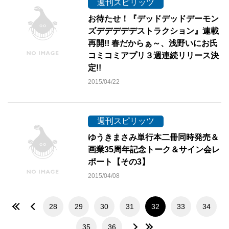
週刊スピリッツ
お待たせ！『デッドデッドデーモン
ズデデデデデストラクション』連載
再開!! 春だからぁ～、浅野いにお氏
コミコミアプリ３週連続リリース決
定!!
2015/04/22
週刊スピリッツ
ゆうきまさみ単行本二冊同時発売＆
画業35周年記念トーク＆サイン会レ
ポート【その3】
2015/04/08
28
29
30
31
32
33
34
35
36