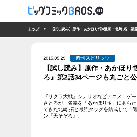
トップ
> 【試し読み】原作・あかほり悟×漫画・北崎 拓、話題の新連載
週刊スピリッツ
2015.05.29
【試し読み】原作・あかほり悟
ろ』第2話34ページも丸ごと公開
週刊スピリッツ
『サクラ大戦』シナリオなどアニメ、ゲー
さとるが、名義を「あかほり悟」にあらた
てきた北崎 拓と最強タッグを結成して「
ン『天そぞろ』。