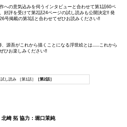
作への意気込みを伺うインタビュー
と合わせて第1話60ペ
好評を受けて第2話24ページの試し読みも公開決定!! 発
6号掲載の第3話と合わせてぜひお読みください!!
絵師、源吾がこれから描くことになる浮世絵とは......これから
ひお楽しみください!!
』試し読み
［第1話］
［第2話］
北崎 拓 協力：堀口茉純