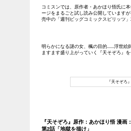
コミスンでは、原作者・あかほり悟氏に
本
ージをまるごと試し読み公開していますが、
売中の「週刊ビッグコミックスピリッツ」2
明らかになる謎の女、楓の目的......浮世
ますます盛り上がっていく『天そぞろ』をぜ
『天そぞろ
『天そぞろ』原作：あかほり悟 漫画：
第2話「地獄を描け」