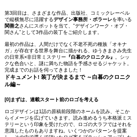
第3回目は、さまざまな作品、出版社、コミックレーベル
で縦横無尽に活躍する
デザイン事務所・ボラーレ
を率いる
関善之
さんにスポットを当て、"デザインワーク・オブ・
関さん"として3作品の装丁をご紹介します。
最初の作品は、人間だけでなく不老不死の種族「オキナ
ガ」が存在する世界を舞台に描かれる、ゆうきまさみ先生
の日常系×非日常ミステリー
『白暮のクロニクル』
。シッ
クな色合いと、謎に満ちた物語を予感させるジャケット。
完成までのお話を伺ってきました！
ドキュメント! 装丁が決まるまで ～白暮のクロニク
ル編～
[0]まずは、連載スタート前のロゴを考える
ロゴデザインは1話の原稿前段階のネームを読み、そこか
らイメージを広げていきます。読み進めるうち本格派ミス
テリーという印象を受けたので、ロゴの大ラフではそれを
意識したものもありますね。いくつかのパターンを提案