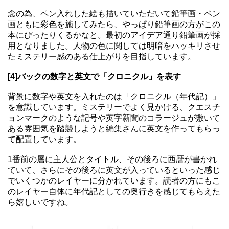
念の為、ペン入れした絵も描いていただいて鉛筆画・ペン
画ともに彩色を施してみたら、やっぱり鉛筆画の方がこの
本にぴったりくるかなと。最初のアイデア通り鉛筆画が採
用となりました。人物の色に関しては明暗をハッキリさせ
たミステリー感のある仕上がりを目指しています。
[4]バックの数字と英文で「クロニクル」を表す
背景に数字や英文を入れたのは「クロニクル（年代記）」
を意識しています。ミステリーでよく見かける、クエスチ
ョンマークのような記号や英字新聞のコラージュが敷いて
ある雰囲気を踏襲しようと編集さんに英文を作ってもらっ
て配置しています。
1番前の層に主人公とタイトル、その後ろに西暦が書かれ
ていて、さらにその後ろに英文が入っているといった感じ
でいくつかのレイヤーに分かれています。読者の方にもこ
のレイヤー自体に年代記としての奥行きを感じてもらえた
ら嬉しいですね。