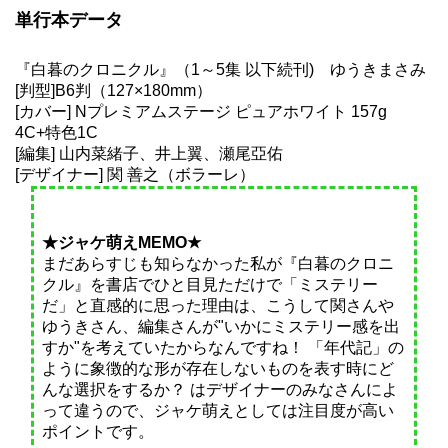
単行本データ
『白暮のクロニクル』
（1～5集 以下続刊) ゆうきまさみ
[判型]B6判（127×180mm）
[カバー] Nプレミアムステージ ピュアホワイト 157g
4C+特色1C
[編集] 山内菜緒子、井上翼、瀬尾亞佑
[デザイナー] 関 善之（ボラーレ）
★ジャケ萌えMEMO★
まだあらすじも知らなかった私が『白暮のクロニ
クル』を書店でひと目見ただけで「ミステリー
だ」と直感的に思った理由は、こうして関さんや
ゆうきさん、編集さんが"いかにミステリー感を出
すか"を考えていたからなんですね！ 「年代記」の
ように象徴的な形が存在しないものを表す時にど
んな選択をするか？ はデザイナーのみなさんによ
って違うので、ジャケ萌えとしては注目度が高い
ポイントです。