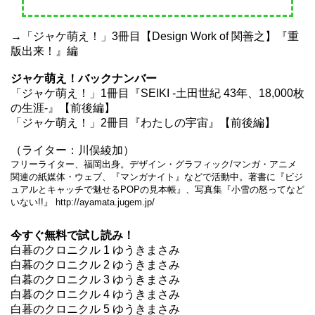
→「ジャケ萌え！」3冊目【Design Work of 関善之】『重
版出来！』編
ジャケ萌え！バックナンバー
「ジャケ萌え！」1冊目『SEIKI -土田世紀 43年、18,000枚
の生涯-』
【前後編】
「ジャケ萌え！」2冊目『わたしの宇宙』
【前後編】
（ライター：川俣綾加）
フリーライター、福岡出身。デザイン・グラフィック/マンガ・アニメ
関連の紙媒体・ウェブ、『マンガナイト』などで活動中。著書に『ビジ
ュアルとキャッチで魅せるPOPの見本帳』、写真集『小雪の怒ってなど
いない!!』
http://ayamata.jugem.jp/
今すぐ無料で試し読み！
白暮のクロニクル 1 ゆうきまさみ
白暮のクロニクル 2 ゆうきまさみ
白暮のクロニクル 3 ゆうきまさみ
白暮のクロニクル 4 ゆうきまさみ
白暮のクロニクル 5 ゆうきまさみ