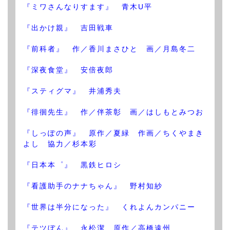
『ミワさんなりすます』 青木U平
『出かけ親』 吉田戦車
『前科者』 作／香川まさひと 画／月島冬二
『深夜食堂』 安倍夜郎
『スティグマ』 井浦秀夫
『徘徊先生』 作／伴茶彰 画／はしもとみつお
『しっぽの声』 原作／夏緑 作画／ちくやまき
よし 協力／杉本彩
『日本本゜』 黒鉄ヒロシ
『看護助手のナナちゃん』 野村知紗
『世界は半分になった』 くれよんカンパニー
『テツぼん』 永松潔 原作／高橋遠州