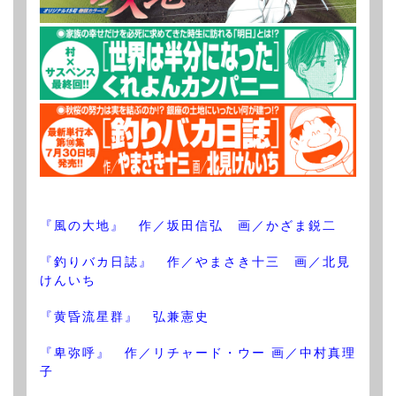
『風の大地』 作／坂田信弘 画／かざま鋭二
『釣りバカ日誌』 作／やまさき十三 画／北見
けんいち
『黄昏流星群』 弘兼憲史
『卑弥呼』 作／リチャード・ウー 画／中村真理
子