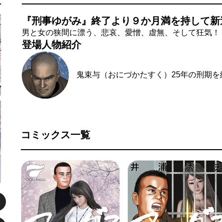
『刑事ゆがみ』終了より９か月満を持して新連
男と女の狭間に漂う、悲哀、愛憎、虚無、そして狂気！
登場人物紹介
鬼束与（おにづかたすく）
25年の刑期
コミックス一覧