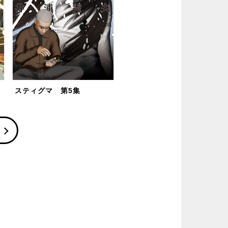
スティグマ 第5集