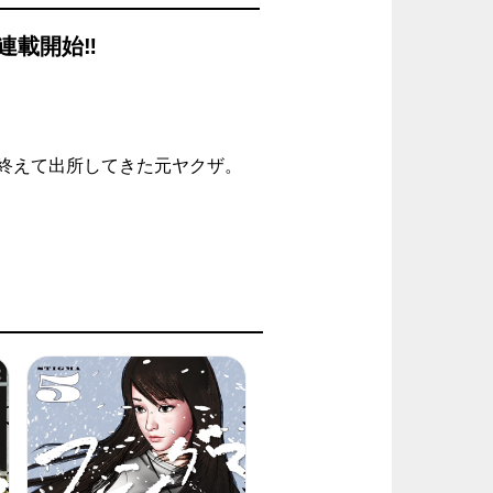
載開始‼︎
を終えて出所してきた元ヤクザ。