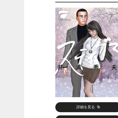
詳細を見る