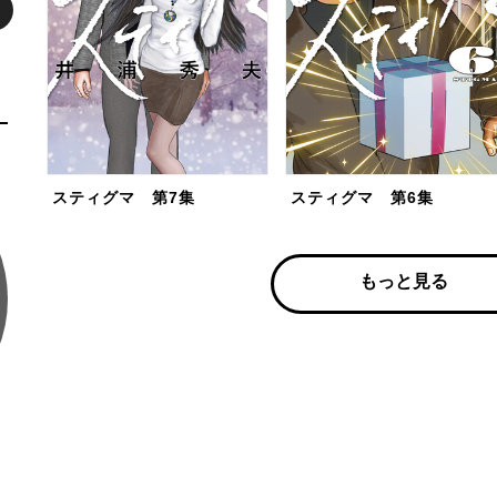
スティグマ 第7集
スティグマ 第6集
もっと見る