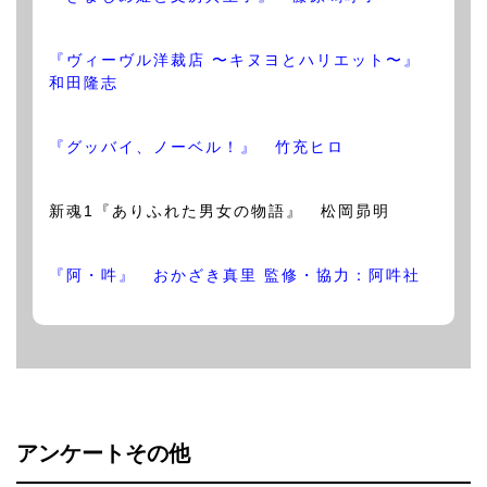
『ヴィーヴル洋裁店 〜キヌヨとハリエット〜』
和田隆志
『グッバイ、ノーベル！』 竹充ヒロ
新魂1『ありふれた男女の物語』 松岡昴明
『阿・吽』 おかざき真里 監修・協力：阿吽社
アンケートその他