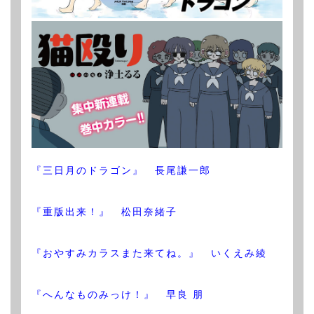
『三日月のドラゴン』 長尾謙一郎
『重版出来！』 松田奈緒子
『おやすみカラスまた来てね。』 いくえみ綾
『へんなものみっけ！』 早良 朋