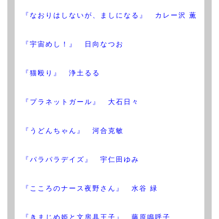
『なおりはしないが、ましになる』 カレー沢 薫
『宇宙めし！』 日向なつお
『猫殴り』 浄土るる
『プラネットガール』 大石日々
『うどんちゃん』 河合克敏
『パラパラデイズ』 宇仁田ゆみ
『こころのナース夜野さん』 水谷 緑
『きまじめ姫と文房具王子』 藤原鳴呼子