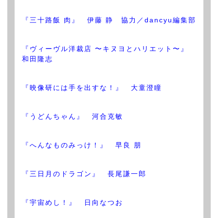
『三十路飯 肉』 伊藤 静 協力／dancyu編集部
『ヴィーヴル洋裁店 〜キヌヨとハリエット〜』
和田隆志
『映像研には手を出すな！』 大童澄瞳
『うどんちゃん』 河合克敏
『へんなものみっけ！』 早良 朋
『三日月のドラゴン』 長尾謙一郎
『宇宙めし！』 日向なつお