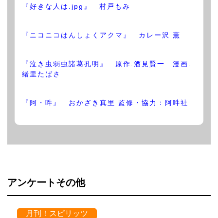
『好きな人は.jpg』 村戸もみ
『ニコニコはんしょくアクマ』 カレー沢 薫
『泣き虫弱虫諸葛孔明』 原作:酒見賢一 漫画:
緒里たばさ
『阿・吽』 おかざき真里 監修・協力：阿吽社
アンケートその他
月刊！スピリッツ