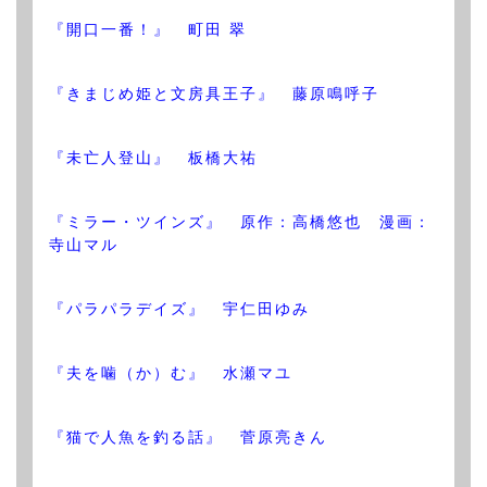
『開口一番！』 町田 翠
『きまじめ姫と文房具王子』 藤原鳴呼子
『未亡人登山』 板橋大祐
『ミラー・ツインズ』 原作：高橋悠也 漫画：
寺山マル
『パラパラデイズ』 宇仁田ゆみ
『夫を噛（か）む』 水瀬マユ
『猫で人魚を釣る話』 菅原亮きん