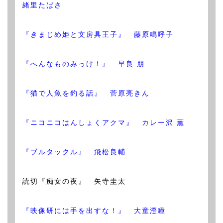
緒里たばさ
『きまじめ姫と文房具王子』 藤原鳴呼子
『へんなものみっけ！』 早良 朋
『猫で人魚を釣る話』 菅原亮きん
『ニコニコはんしょくアクマ』 カレー沢 薫
『ブルタックル』 飛松良輔
読切『痴女の夜』 矢寺圭太
『映像研には手を出すな！』 大童澄瞳