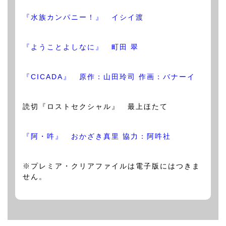
『水族カンパニー！』 イシイ渡
『ようことよしなに』 町田 翠
『CICADA』 原作：山田玲司 作画：バナーイ
読切『ロストセクシャル』 最上ほたて
『阿・吽』 おかざき真里 協力：阿吽社
※プレミア・クリアファイルは電子版にはつきま
せん。