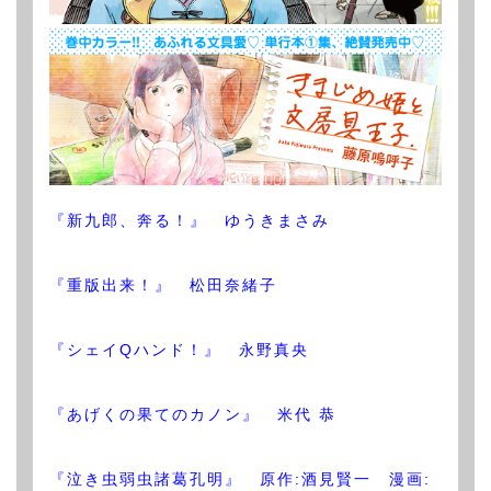
『新九郎、奔る！』 ゆうきまさみ
『重版出来！』 松田奈緒子
『シェイQハンド！』 永野真央
『あげくの果てのカノン』 米代 恭
『泣き虫弱虫諸葛孔明』 原作:酒見賢一 漫画: