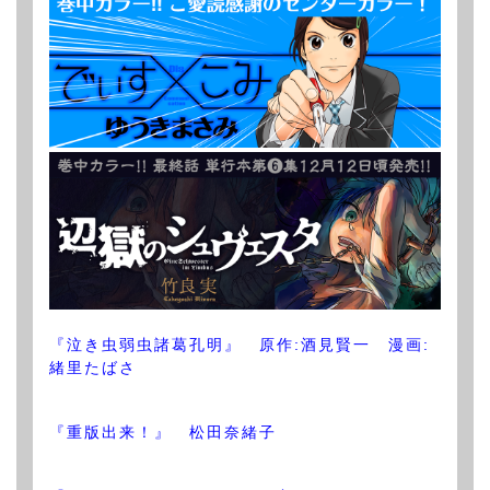
『泣き虫弱虫諸葛孔明』 原作:酒見賢一 漫画:
緒里たばさ
『重版出来！』 松田奈緒子