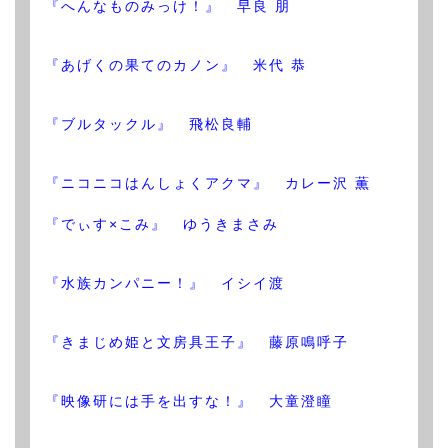
『へんなものみっけ！』 早良 朋
『あげくの果てのカノン』 米代 恭
『ブルタックル』 飛松良輔
『ニコニコはんしょくアクマ』 カレー沢 薫
『でぃす×こみ』 ゆうきまさみ
『水族カンパニー！』 イシイ渡
『きまじめ姫と文房具王子』 藤原鳴呼子
『映像研には手を出すな！』 大童澄瞳