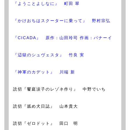
『ようことよしなに』 町田 翠
『かけおちはスクーターに乗って』 野村宗弘
『CICADA』 原作：山田玲司 作画：バナーイ
『辺獄のシュヴェスタ』 竹良 実
『神軍のカデット』 川端 新
読切『饗庭涙子のレゾネ作り』 中野でいち
読切『舐め犬日誌』 山本貴大
読切『ゼロドット』 田口 明