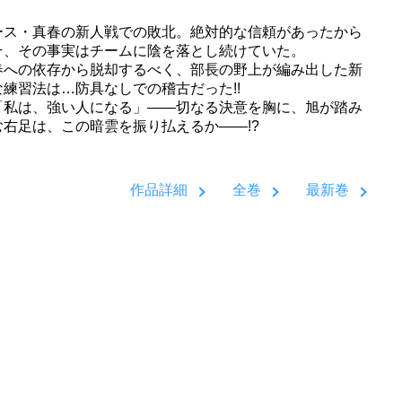
ース・真春の新人戦での敗北。絶対的な信頼があったから
そ、その事実はチームに陰を落とし続けていた。
春への依存から脱却するべく、部長の野上が編み出した新
な練習法は…防具なしでの稽古だった!!
私は、強い人になる」――切なる決意を胸に、旭が踏み
む右足は、この暗雲を振り払えるか――!?
作品詳細
全巻
最新巻