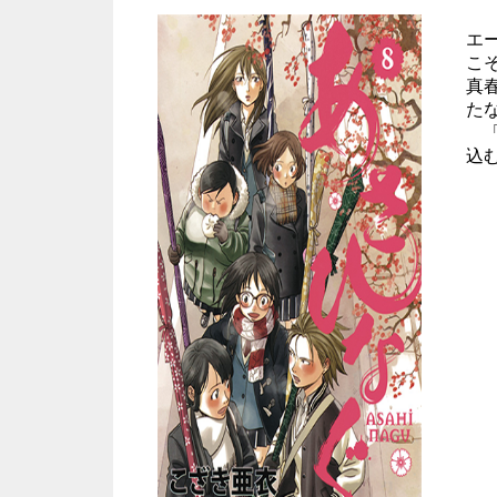
エ
こ
真
た
「
込