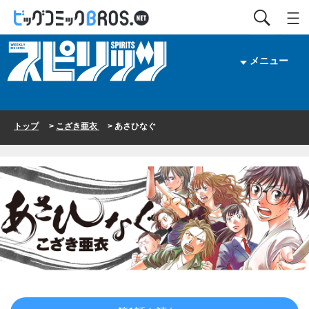
メニュー
トップ
>
こざき亜衣
> あさひなぐ