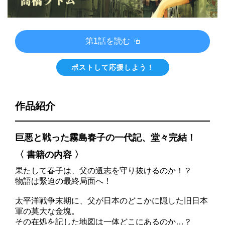
第1話を読む
ポストして応援しよう！
作品紹介
巨悪と戦った霧島春子の一代記、堂々完結！
〈 書籍の内容 〉
果たして春子は、父の遺志を守り抜けるのか！？
物語は緊迫の最終局面へ！
太平洋戦争末期に、父が日本のどこかに隠した旧日本
軍の莫大な金塊。
その在処を記した地図は一体どこにあるのか…？