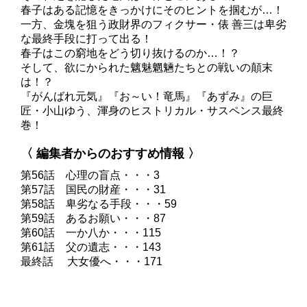
春子はある記憶をきっかけにそのヒントを掴むが…！
一方、金塊を狙う政財界のフィクサー・俵 善三は卑劣
な最終手段に打って出る！
春子はこの窮地をどう切り抜けるのか…！？
そして、欲にかられた魑魅魍魎たちとの戦いの顛末
は！？
『がんばれ元気』『お～い！竜馬』『あずみ』の巨
匠・小山ゆう、渾身のヒストリカル・サスペンス最終
巻！
〈 編集者からのおすすめ情報 〉
第56話 心理の盲点・・・3
第57話 国民の財産・・・31
第58話 卑劣なる手段・・・59
第59話 あるお願い・・・87
第60話 一か八か・・・115
第61話 父の遺志・・・143
最終話 大女優へ・・・171