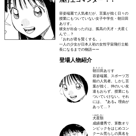
飛行士コマンダー ！！
容姿端麗で人気者だが、言葉が拙く日々の
授業にもついていない女子中学生・朝日田
ありす。
彼女が出会ったのは、孤高の天才・犬星く
んで…？
「おれが君を賢くする。」
一人の少女が日本人初の女性宇宙飛行士船
長になるまでの物語ーー
登場人物紹介
あさひだ
朝日田
ありす
容姿端麗、スポーツ万
能の人気者。しかし言
葉が拙く、仲のいい友
達もおらず、授業にも
ついていけない。それ
には、〝ある〟理由が
あって…？
いぬぼしるい
犬星類
成績優秀で、算数オリ
ンピックをはじめコン
クール荒らしの異名を