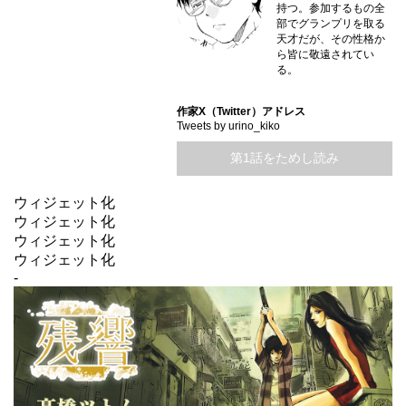
持つ。参加するもの全
部でグランプリを取る
天才だが、その性格か
ら皆に敬遠されてい
る。
作家X（Twitter）アドレス
Tweets by urino_kiko
第1話をためし読み
ウィジェット化
ウィジェット化
ウィジェット化
ウィジェット化
-