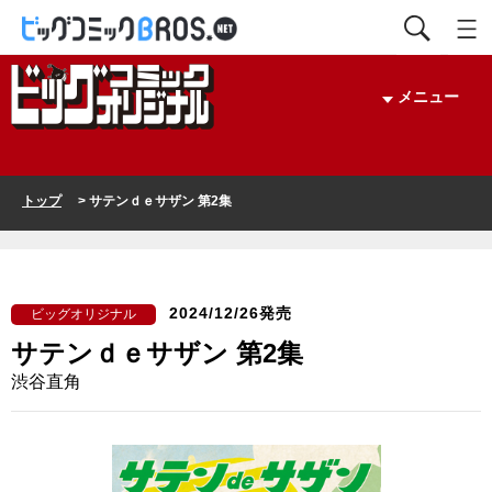
メニュー
トップ
> サテンｄｅサザン 第2集
2024/12/26発売
ビッグオリジナル
サテンｄｅサザン 第2集
渋谷直角