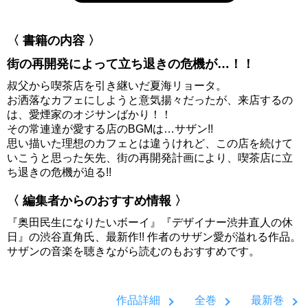
〈 書籍の内容 〉
街の再開発によって立ち退きの危機が…！！
叔父から喫茶店を引き継いだ夏海リョータ。
お洒落なカフェにしようと意気揚々だったが、来店するの
は、愛煙家のオジサンばかり！！
その常連達が愛する店のBGMは…サザン!!
思い描いた理想のカフェとは違うけれど、この店を続けて
いこうと思った矢先、街の再開発計画により、喫茶店に立
ち退きの危機が迫る!!
〈 編集者からのおすすめ情報 〉
『奥田民生になりたいボーイ』『デザイナー渋井直人の休
日』の渋谷直角氏、最新作!! 作者のサザン愛が溢れる作品。
サザンの音楽を聴きながら読むのもおすすめです。
作品詳細
全巻
最新巻