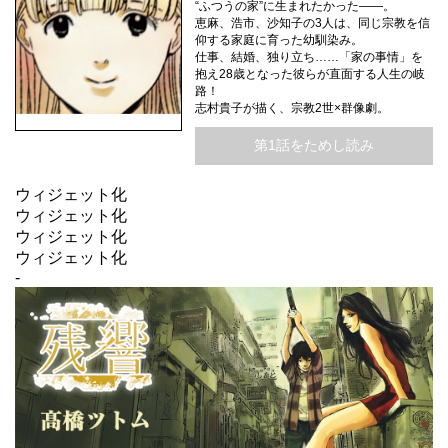
“ふつうの家”に生まれたかった――。
恵麻、浩市、沙知子の3人は、同じ宗教を信
仰する家庭に育った幼馴染み。
仕事、結婚、独り立ち……「家の事情」を
抱え28歳となった彼らが直面する人生の岐
路！
志村貴子が描く、宗教2世×群像劇。
第1話をためし読み
ウィジェット化
ウィジェット化
ウィジェット化
ウィジェット化
-