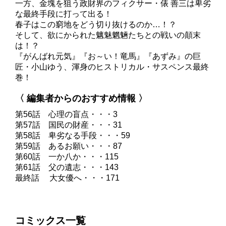
一方、金塊を狙う政財界のフィクサー・俵 善三は卑劣
な最終手段に打って出る！
春子はこの窮地をどう切り抜けるのか…！？
そして、欲にかられた魑魅魍魎たちとの戦いの顛末
は！？
『がんばれ元気』『お～い！竜馬』『あずみ』の巨
匠・小山ゆう、渾身のヒストリカル・サスペンス最終
巻！
〈 編集者からのおすすめ情報 〉
第56話 心理の盲点・・・3
第57話 国民の財産・・・31
第58話 卑劣なる手段・・・59
第59話 あるお願い・・・87
第60話 一か八か・・・115
第61話 父の遺志・・・143
最終話 大女優へ・・・171
コミックス一覧