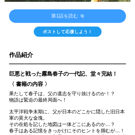
第1話を読む
ポストして応援しよう！
作品紹介
巨悪と戦った霧島春子の一代記、堂々完結！
〈 書籍の内容 〉
果たして春子は、父の遺志を守り抜けるのか！？
物語は緊迫の最終局面へ！
太平洋戦争末期に、父が日本のどこかに隠した旧日本
軍の莫大な金塊。
その在処を記した地図は一体どこにあるのか…？
春子はある記憶をきっかけにそのヒントを掴むが…！