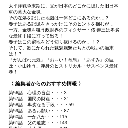
太平洋戦争末期に、父が日本のどこかに隠した旧日本
軍の莫大な金塊。
その在処を記した地図は一体どこにあるのか…？
春子はある記憶をきっかけにそのヒントを掴むが…！
一方、金塊を狙う政財界のフィクサー・俵 善三は卑劣
な最終手段に打って出る！
春子はこの窮地をどう切り抜けるのか…！？
そして、欲にかられた魑魅魍魎たちとの戦いの顛末
は！？
『がんばれ元気』『お～い！竜馬』『あずみ』の巨
匠・小山ゆう、渾身のヒストリカル・サスペンス最終
巻！
〈 編集者からのおすすめ情報 〉
第56話 心理の盲点・・・3
第57話 国民の財産・・・31
第58話 卑劣なる手段・・・59
第59話 あるお願い・・・87
第60話 一か八か・・・115
第61話 父の遺志・・・143