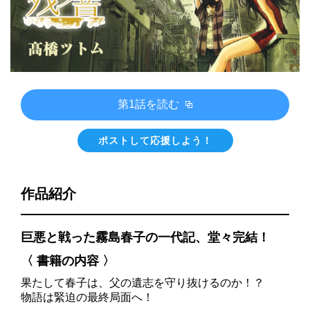
第1話を読む
ポストして応援しよう！
作品紹介
巨悪と戦った霧島春子の一代記、堂々完結！
〈 書籍の内容 〉
果たして春子は、父の遺志を守り抜けるのか！？
物語は緊迫の最終局面へ！