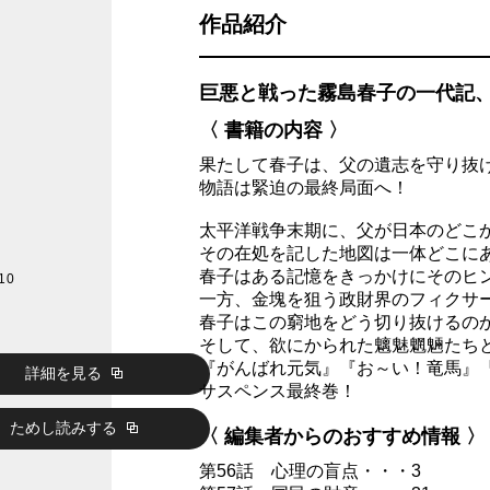
作品紹介
巨悪と戦った霧島春子の一代記
〈 書籍の内容 〉
果たして春子は、父の遺志を守り抜
物語は緊迫の最終局面へ！
太平洋戦争末期に、父が日本のどこ
その在処を記した地図は一体どこに
春子はある記憶をきっかけにそのヒ
10
一方、金塊を狙う政財界のフィクサ
春子はこの窮地をどう切り抜けるの
そして、欲にかられた魑魅魍魎たち
『がんばれ元気』『お～い！竜馬』
詳細を見る
サスペンス最終巻！
ためし読みする
〈 編集者からのおすすめ情報 〉
第56話 心理の盲点・・・3