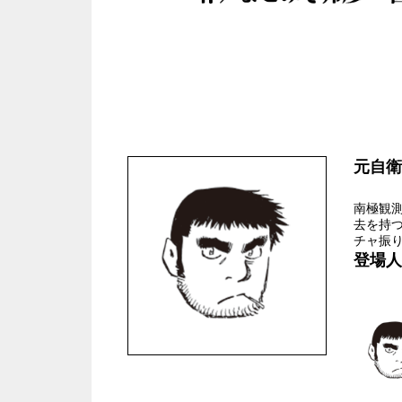
元自衛
南極観
去を持
チャ振
登場人