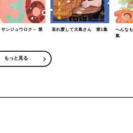
－サンジュウロク－ 第
哀れ愛して大島さん 第1集
へんなも
集
もっと見る