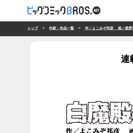
トップ
>
作家・作品一覧
>
作／よこみぞ邦彦 画／星野
連