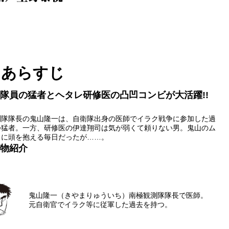
あらすじ
隊員の猛者とヘタレ研修医の凸凹コンビが大活躍!!
測隊隊長の鬼山隆一は、自衛隊出身の医師でイラク戦争に参加した過
つ猛者。一方、研修医の伊達翔司は気が弱くて頼りない男。鬼山のム
りに頭を抱える毎日だったが……。
物紹介
鬼山隆一（きやまりゅういち）
南極観測隊隊長で医師。
元自衛官でイラク等に従軍した過去を持つ。