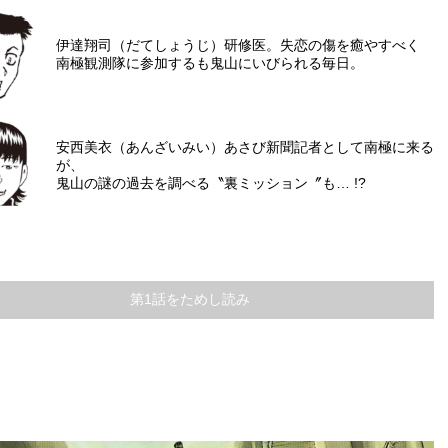
伊達翔司（だてしょうじ）
研修医。失恋の傷を癒やすべく
南極観測隊に参加するも鬼山にいびられる毎日。
安西美衣（あんざいみい）
あさび新聞記者として南極に来る
が、
鬼山の謎の過去を調べる〝裏ミッション〞も… !?
第1話をためし読み