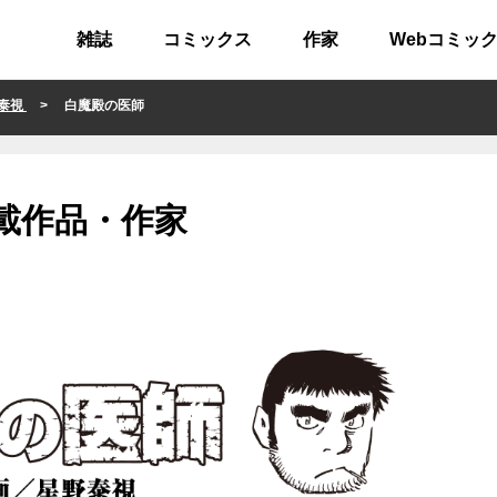
雑誌
コミックス
作家
Webコミッ
泰視
> 白魔殿の医師
載作品・作家