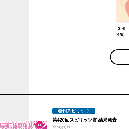
３６
4集
ス
週刊スピリッツ
第420回スピリッツ賞 結果発表！
2026/07/27