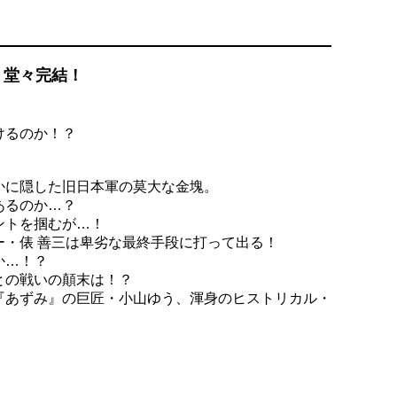
、堂々完結！
けるのか！？
かに隠した旧日本軍の莫大な金塊。
あるのか…？
ントを掴むが…！
ー・俵 善三は卑劣な最終手段に打って出る！
か…！？
との戦いの顛末は！？
『あずみ』の巨匠・小山ゆう、渾身のヒストリカル・