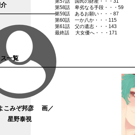
第57話 国民の財産・・・31
紹介
第58話 卑劣なる手段・・・59
第59話 あるお願い・・・87
第60話 一か八か・・・115
第61話 父の遺志・・・143
最終話 大女優へ・・・171
クス一覧
よこみぞ邦彦 画／
星野泰視