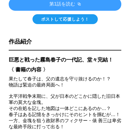
第1話を読む
ポストして応援しよう！
作品紹介
巨悪と戦った霧島春子の一代記、堂々完結！
〈 書籍の内容 〉
果たして春子は、父の遺志を守り抜けるのか！？
物語は緊迫の最終局面へ！
太平洋戦争末期に、父が日本のどこかに隠した旧日本
軍の莫大な金塊。
その在処を記した地図は一体どこにあるのか…？
春子はある記憶をきっかけにそのヒントを掴むが…！
一方、金塊を狙う政財界のフィクサー・俵 善三は卑劣
な最終手段に打って出る！