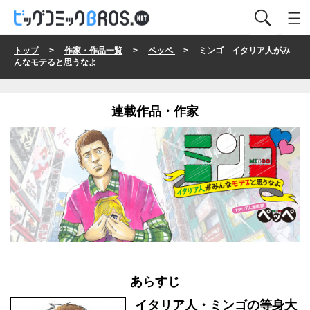
トップ
>
作家・作品一覧
>
ペッペ
> ミンゴ イタリア人がみ
んなモテると思うなよ
連載作品・作家
あらすじ
イタリア人・ミンゴの等身大