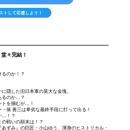
ストして応援しよう！
、堂々完結！
けるのか！？
かに隠した旧日本軍の莫大な金塊。
あるのか…？
ントを掴むが…！
ー・俵 善三は卑劣な最終手段に打って出る！
か…！？
との戦いの顛末は！？
『あずみ』の巨匠・小山ゆう、渾身のヒストリカル・