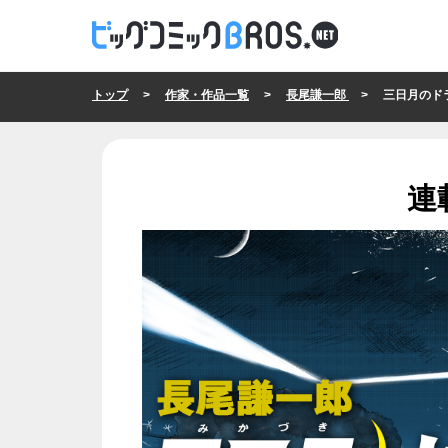
トップ
>
作家・作品一覧
>
長尾謙一郎
> 三日月のド
連