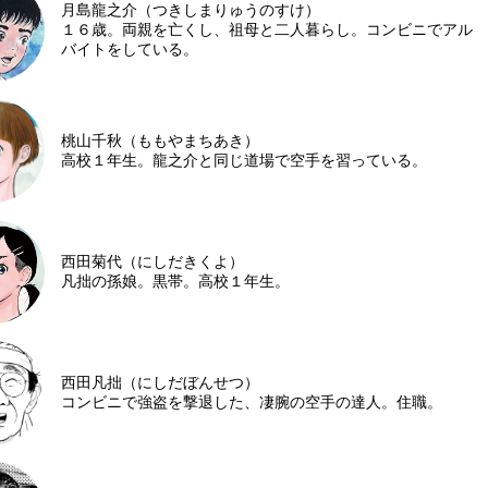
月島龍之介（つきしまりゅうのすけ）
１６歳。両親を亡くし、祖母と二人暮らし。コンビニでアル
バイトをしている。
桃山千秋（ももやまちあき）
高校１年生。龍之介と同じ道場で空手を習っている。
西田菊代（にしだきくよ）
凡拙の孫娘。黒帯。高校１年生。
西田凡拙（にしだぼんせつ）
コンビニで強盗を撃退した、凄腕の空手の達人。住職。