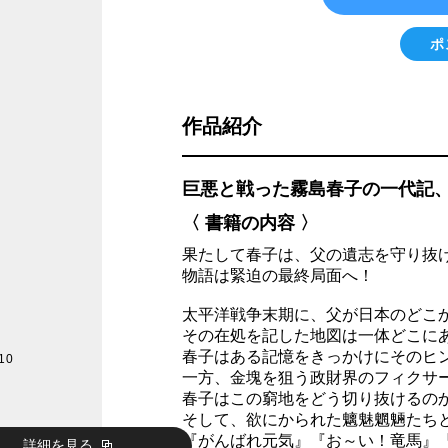
ポ
作品紹介
巨悪と戦った霧島春子の一代記
〈 書籍の内容 〉
果たして春子は、父の遺志を守り抜
物語は緊迫の最終局面へ！
太平洋戦争末期に、父が日本のどこ
その在処を記した地図は一体どこに
春子はある記憶をきっかけにそのヒ
10
一方、金塊を狙う政財界のフィクサ
春子はこの窮地をどう切り抜けるの
そして、欲にかられた魑魅魍魎たち
『がんばれ元気』『お～い！竜馬』
詳細を見る