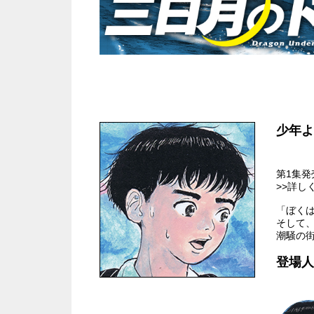
少年よ
第1集発
>>詳し
「ぼくは
そして、
潮騒の街
登場人