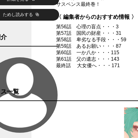
サスペンス最終巻！
ためし読みする
〈 編集者からのおすすめ情報 〉
第56話 心理の盲点・・・3
第57話 国民の財産・・・31
紹介
第58話 卑劣なる手段・・・59
第59話 あるお願い・・・87
第60話 一か八か・・・115
第61話 父の遺志・・・143
最終話 大女優へ・・・171
クス一覧