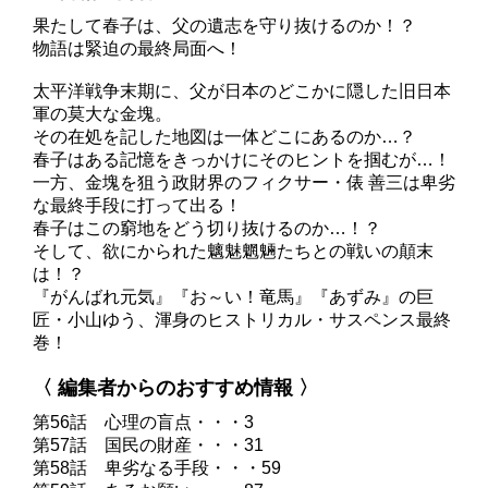
果たして春子は、父の遺志を守り抜けるのか！？
物語は緊迫の最終局面へ！
太平洋戦争末期に、父が日本のどこかに隠した旧日本
軍の莫大な金塊。
その在処を記した地図は一体どこにあるのか…？
春子はある記憶をきっかけにそのヒントを掴むが…！
一方、金塊を狙う政財界のフィクサー・俵 善三は卑劣
な最終手段に打って出る！
春子はこの窮地をどう切り抜けるのか…！？
そして、欲にかられた魑魅魍魎たちとの戦いの顛末
は！？
『がんばれ元気』『お～い！竜馬』『あずみ』の巨
匠・小山ゆう、渾身のヒストリカル・サスペンス最終
巻！
〈 編集者からのおすすめ情報 〉
第56話 心理の盲点・・・3
第57話 国民の財産・・・31
第58話 卑劣なる手段・・・59