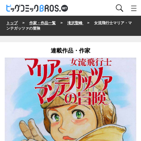
トップ
>
作家・作品一覧
>
滝沢聖峰
> 女流飛行士マリア・マ
ンテガッツァの冒険
連載作品・作家