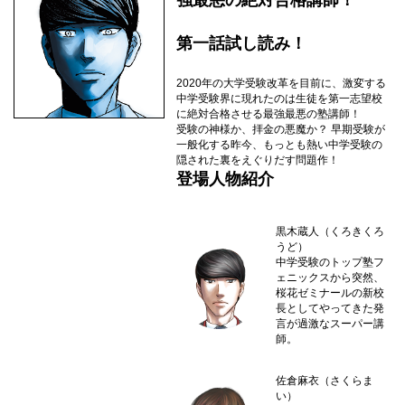
強最悪の絶対合格講師！
第一話試し読み！
2020年の大学受験改革を目前に、激変する
中学受験界に現れたのは生徒を第一志望校
に絶対合格させる最強最悪の塾講師！
受験の神様か、拝金の悪魔か？ 早期受験が
一般化する昨今、もっとも熱い中学受験の
隠された裏をえぐりだす問題作！
登場人物紹介
黒木蔵人（くろきくろ
うど）
中学受験のトップ塾フ
ェニックスから突然、
桜花ゼミナールの新校
長としてやってきた発
言が過激なスーパー講
師。
佐倉麻衣（さくらま
い）