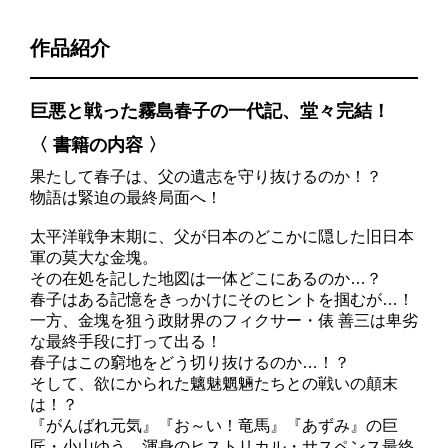
作品紹介
巨悪と戦った霧島春子の一代記、堂々完結！
〈 書籍の内容 〉
果たして春子は、父の遺志を守り抜けるのか！？
物語は緊迫の最終局面へ！
太平洋戦争末期に、父が日本のどこかに隠した旧日本
軍の莫大な金塊。
その在処を記した地図は一体どこにあるのか…？
春子はある記憶をきっかけにそのヒントを掴むが…！
一方、金塊を狙う政財界のフィクサー・俵 善三は卑劣
な最終手段に打って出る！
春子はこの窮地をどう切り抜けるのか…！？
そして、欲にかられた魑魅魍魎たちとの戦いの顛末
は！？
『がんばれ元気』『お～い！竜馬』『あずみ』の巨
匠・小山ゆう、渾身のヒストリカル・サスペンス最終