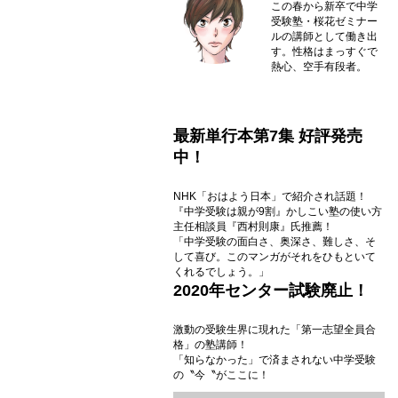
この春から新卒で中学
受験塾・桜花ゼミナー
ルの講師として働き出
す。性格はまっすぐで
熱心、空手有段者。
最新単行本第7集 好評発売
中！
NHK「おはよう日本」で紹介され話題！
『中学受験は親が9割』かしこい塾の使い方
主任相談員『西村則康』氏推薦！
「中学受験の面白さ、奥深さ、難しさ、そ
して喜び。このマンガがそれをひもといて
くれるでしょう。」
2020年センター試験廃止！
激動の受験生界に現れた「第一志望全員合
格」の塾講師！
「知らなかった」で済まされない中学受験
の〝今〝がここに！