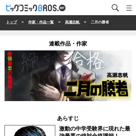
トップ
>
作家・作品一覧
>
高瀬志帆
> 二月の勝者
連載作品・作家
あらすじ
激動の中学受験界に現れた最