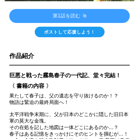
第1話を読む
ポストして応援しよう！
作品紹介
巨悪と戦った霧島春子の一代記、堂々完結！
〈 書籍の内容 〉
果たして春子は、父の遺志を守り抜けるのか！？
物語は緊迫の最終局面へ！
太平洋戦争末期に、父が日本のどこかに隠した旧日本
軍の莫大な金塊。
その在処を記した地図は一体どこにあるのか…？
春子はある記憶をきっかけにそのヒントを掴むが…！