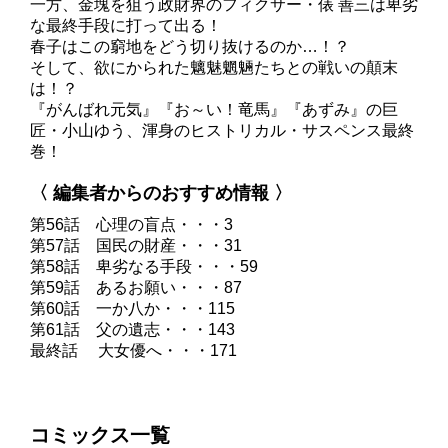
一方、金塊を狙う政財界のフィクサー・俵 善三は卑劣
な最終手段に打って出る！
春子はこの窮地をどう切り抜けるのか…！？
そして、欲にかられた魑魅魍魎たちとの戦いの顛末
は！？
『がんばれ元気』『お～い！竜馬』『あずみ』の巨
匠・小山ゆう、渾身のヒストリカル・サスペンス最終
巻！
〈 編集者からのおすすめ情報 〉
第56話 心理の盲点・・・3
第57話 国民の財産・・・31
第58話 卑劣なる手段・・・59
第59話 あるお願い・・・87
第60話 一か八か・・・115
第61話 父の遺志・・・143
最終話 大女優へ・・・171
コミックス一覧