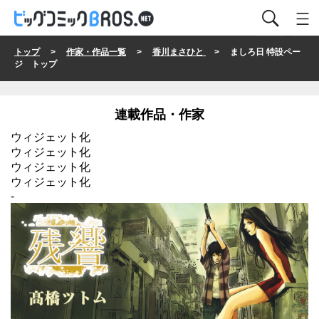
トップ
>
作家・作品一覧
>
香川まさひと
> ましろ日 特設ペー
ジ トップ
連載作品・作家
ウィジェット化
ウィジェット化
ウィジェット化
ウィジェット化
-