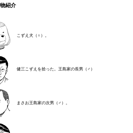
物紹介
こずえ
犬（♀）。
健三
こずえを拾った。王島家の長男（♂）
まさお
王島家の次男（♂）。