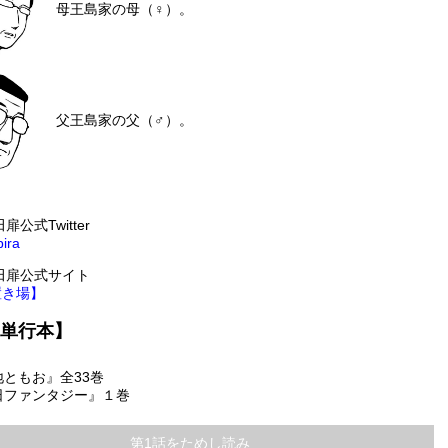
母
王島家の母（♀）。
父
王島家の父（♂）。
扉公式Twitter
ira
小田扉公式サイト
置き場】
単行本】
地ともお』全33巻
日ファンタジー』１巻
第1話をためし読み