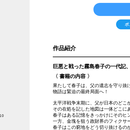
ポ
作品紹介
巨悪と戦った霧島春子の一代記
〈 書籍の内容 〉
果たして春子は、父の遺志を守り抜
物語は緊迫の最終局面へ！
太平洋戦争末期に、父が日本のどこ
その在処を記した地図は一体どこに
春子はある記憶をきっかけにそのヒ
10
一方、金塊を狙う政財界のフィクサ
春子はこの窮地をどう切り抜けるの