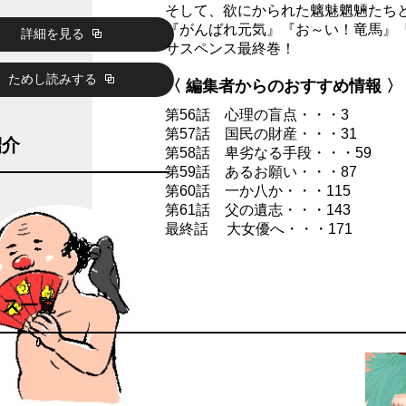
そして、欲にかられた魑魅魍魎たち
『がんばれ元気』『お～い！竜馬』
詳細を見る
サスペンス最終巻！
ためし読みする
〈 編集者からのおすすめ情報 〉
第56話 心理の盲点・・・3
第57話 国民の財産・・・31
紹介
第58話 卑劣なる手段・・・59
第59話 あるお願い・・・87
第60話 一か八か・・・115
第61話 父の遺志・・・143
最終話 大女優へ・・・171
クス一覧