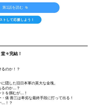
第1話を読む
ストして応援しよう！
、堂々完結！
けるのか！？
かに隠した旧日本軍の莫大な金塊。
あるのか…？
ントを掴むが…！
ー・俵 善三は卑劣な最終手段に打って出る！
か…！？