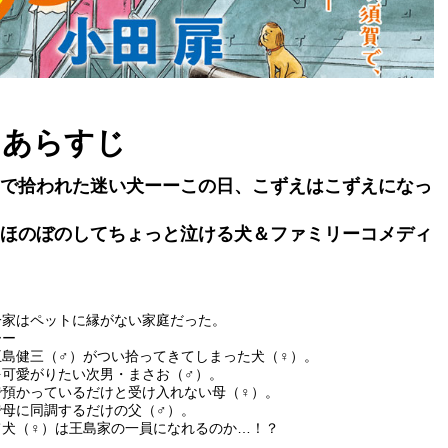
あらすじ
で拾われた迷い犬ーーこの日、こずえはこずえになっ
ほのぼのしてちょっと泣ける犬＆ファミリーコメディ
一家はペットに縁がない家庭だった。
ーー
王島健三（♂）がつい拾ってきてしまった犬（♀）。
を可愛がりたい次男・まさお（♂）。
で預かっているだけと受け入れない母（♀）。
で母に同調するだけの父（♂）。
て犬（♀）は王島家の一員になれるのか…！？