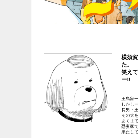
横須賀
た。
笑えて
ー!!
王島家
しかし
長男・
その犬
あくま
恐妻家
果たし