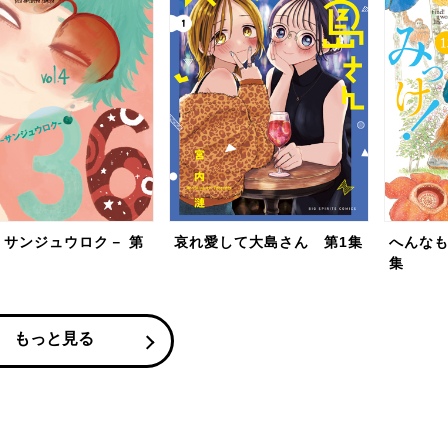
－サンジュウロク－ 第
哀れ愛して大島さん 第1集
へんなも
集
もっと見る