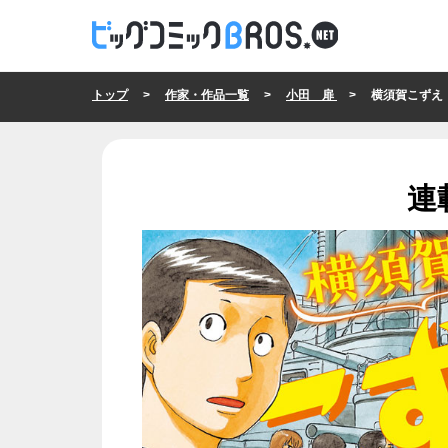
トップ
>
作家・作品一覧
>
小田 扉
> 横須賀こずえ
連