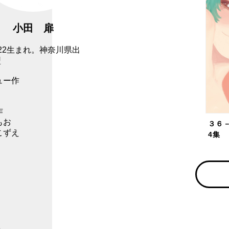
小田 扉
/1/22生まれ。神奈川県出
型
ュー作
作
もお
３６
こずえ
4集
ス