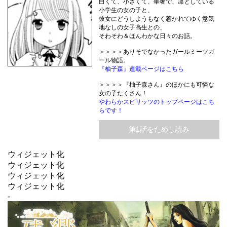
白くて、小さくて、華奢で、凛としている
小学生の女の子と、
彼女にどうしようもなく惹かれてゆく意気
地なしの女子高生との、
そわそわ＆ほんわかな日々のお話。
＞＞＞＞ありそでなかったガールミーツガ
ール物語。
『柚子森』連載ページはこちら
＞＞＞＞『柚子森さん』のほかにも可憐な
女の子たくさん！
やわらかスピリッツのトップページはこち
らです！
第1話をためし読み
ウィジェット化
ウィジェット化
ウィジェット化
ウィジェット化
-