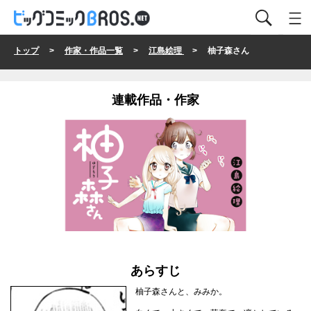
トップ
>
作家・作品一覧
>
江島絵理
> 柚子森さん
連載作品・作家
あらすじ
柚子森さんと、みみか。