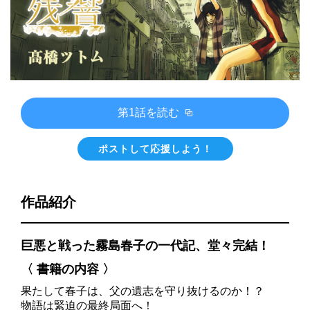
第1話を読む
ポストして応援しよう！
作品紹介
巨悪と戦った霧島春子の一代記、堂々完結！
〈 書籍の内容 〉
果たして春子は、父の遺志を守り抜けるのか！？
物語は緊迫の最終局面へ！