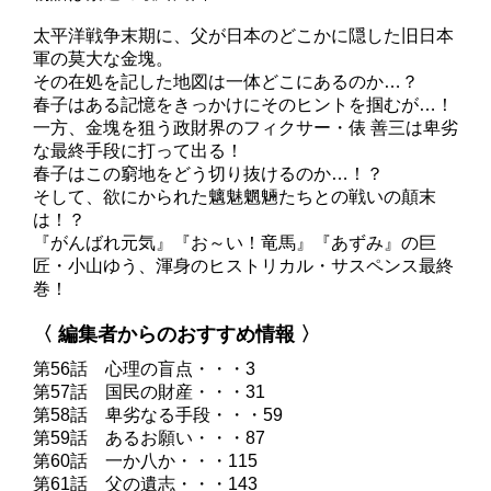
太平洋戦争末期に、父が日本のどこかに隠した旧日本
軍の莫大な金塊。
その在処を記した地図は一体どこにあるのか…？
春子はある記憶をきっかけにそのヒントを掴むが…！
一方、金塊を狙う政財界のフィクサー・俵 善三は卑劣
な最終手段に打って出る！
春子はこの窮地をどう切り抜けるのか…！？
そして、欲にかられた魑魅魍魎たちとの戦いの顛末
は！？
『がんばれ元気』『お～い！竜馬』『あずみ』の巨
匠・小山ゆう、渾身のヒストリカル・サスペンス最終
巻！
〈 編集者からのおすすめ情報 〉
第56話 心理の盲点・・・3
第57話 国民の財産・・・31
第58話 卑劣なる手段・・・59
第59話 あるお願い・・・87
第60話 一か八か・・・115
第61話 父の遺志・・・143