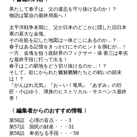
果たして春子は、父の遺志を守り抜けるのか！？
物語は緊迫の最終局面へ！
太平洋戦争末期に、父が日本のどこかに隠した旧日本
軍の莫大な金塊。
その在処を記した地図は一体どこにあるのか…？
春子はある記憶をきっかけにそのヒントを掴むが…！
一方、金塊を狙う政財界のフィクサー・俵 善三は卑劣
な最終手段に打って出る！
春子はこの窮地をどう切り抜けるのか…！？
そして、欲にかられた魑魅魍魎たちとの戦いの顛末
は！？
『がんばれ元気』『お～い！竜馬』『あずみ』の巨
匠・小山ゆう、渾身のヒストリカル・サスペンス最終
巻！
〈 編集者からのおすすめ情報 〉
第56話 心理の盲点・・・3
第57話 国民の財産・・・31
第58話 卑劣なる手段・・・59