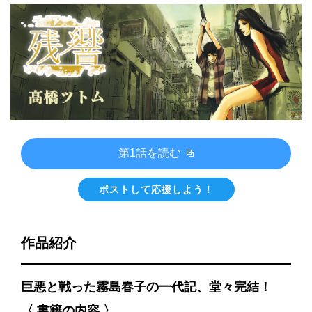
第1話を読む
ポストして応援しよう！
作品紹介
巨悪と戦った霧島春子の一代記、堂々完結！
〈 書籍の内容 〉