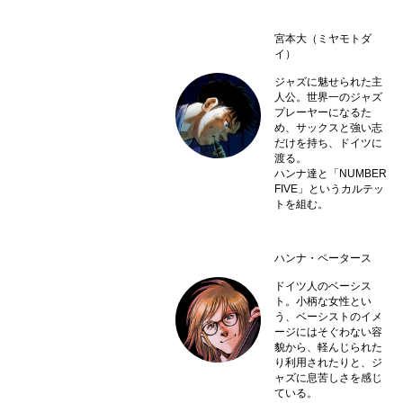
宮本大（ミヤモトダ
イ）
ジャズに魅せられた主
人公。世界一のジャズ
プレーヤーになるた
め、サックスと強い志
だけを持ち、ドイツに
渡る。
ハンナ達と「NUMBER
FIVE」というカルテッ
トを組む。
ハンナ・ペータース
ドイツ人のベーシス
ト。小柄な女性とい
う、ベーシストのイメ
ージにはそぐわない容
貌から、軽んじられた
り利用されたりと、ジ
ャズに息苦しさを感じ
ている。