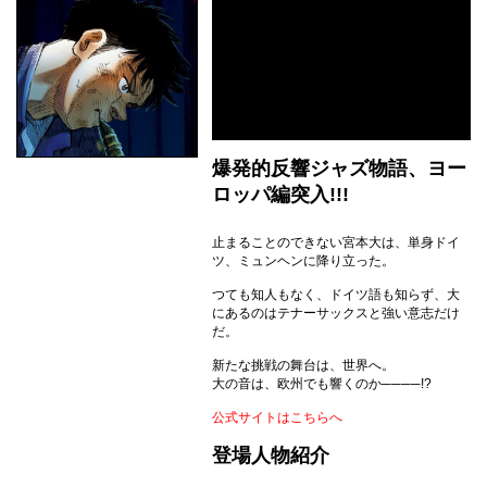
爆発的反響ジャズ物語、ヨー
ロッパ編突入!!!
止まることのできない宮本大は、単身ドイ
ツ、ミュンヘンに降り立った。
つても知人もなく、ドイツ語も知らず、大
にあるのはテナーサックスと強い意志だけ
だ。
新たな挑戦の舞台は、世界へ。
大の音は、欧州でも響くのか────!?
公式サイトはこちらへ
登場人物紹介