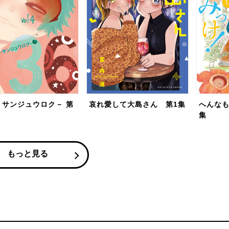
－サンジュウロク－ 第
哀れ愛して大島さん 第1集
へんなも
集
もっと見る