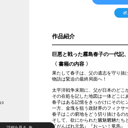
ポ
作品紹介
巨悪と戦った霧島春子の一代記
〈 書籍の内容 〉
果たして春子は、父の遺志を守り抜
物語は緊迫の最終局面へ！
太平洋戦争末期に、父が日本のどこ
その在処を記した地図は一体どこに
春子はある記憶をきっかけにそのヒ
10
一方、金塊を狙う政財界のフィクサ
春子はこの窮地をどう切り抜けるの
そして、欲にかられた魑魅魍魎たち
『がんばれ元気』『お～い！竜馬』
詳細を見る