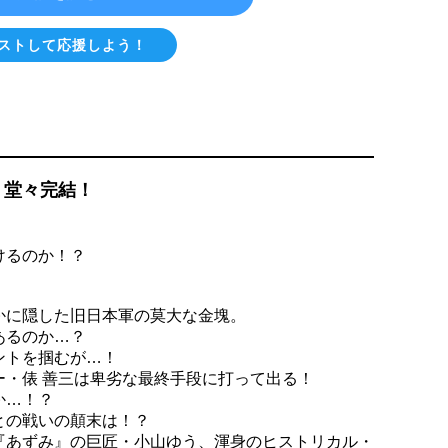
ストして応援しよう！
、堂々完結！
けるのか！？
かに隠した旧日本軍の莫大な金塊。
あるのか…？
ントを掴むが…！
ー・俵 善三は卑劣な最終手段に打って出る！
か…！？
との戦いの顛末は！？
『あずみ』の巨匠・小山ゆう、渾身のヒストリカル・