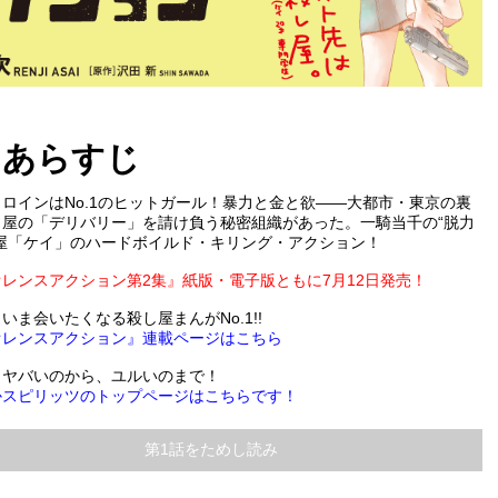
あらすじ
ロインはNo.1のヒットガール！暴力と金と欲――大都市・東京の裏
し屋の「デリバリー」を請け負う秘密組織があった。一騎当千の“脱力
し屋「ケイ」のハードボイルド・キリング・アクション！
レンスアクション第2集』紙版・電子版ともに7月12日発売！
いま会いたくなる殺し屋まんがNo.1!!
オレンスアクション』連載ページはこちら
＞ヤバいのから、ユルいのまで！
かスピリッツのトップページはこちらです！
第1話をためし読み