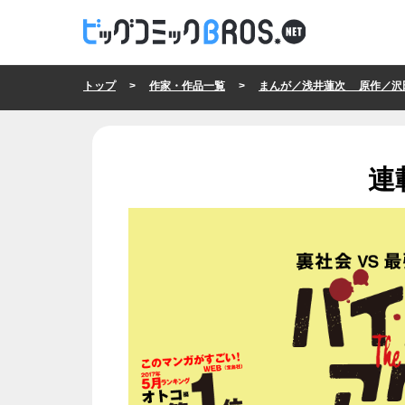
トップ
>
作家・作品一覧
>
まんが／浅井蓮次 原作／沢
連