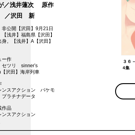
が／浅井蓮次 原作
／沢田 新
】非公開【沢田】9月21日
。【浅井】福島県【沢田】
出身。【浅井】A【沢田】
ュー作
３６
ツリ sinner's
4集
tion【沢田】海岸列車
作
レンスアクション バケモ
 プラチナデータ
載作品
レンスアクション
ス