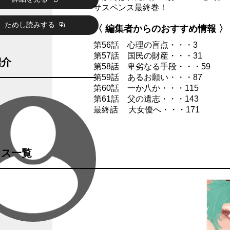
サスペンス最終巻！
ためし読みする
〈 編集者からのおすすめ情報 〉
第56話 心理の盲点・・・3
第57話 国民の財産・・・31
紹介
第58話 卑劣なる手段・・・59
第59話 あるお願い・・・87
第60話 一か八か・・・115
第61話 父の遺志・・・143
最終話 大女優へ・・・171
クス一覧