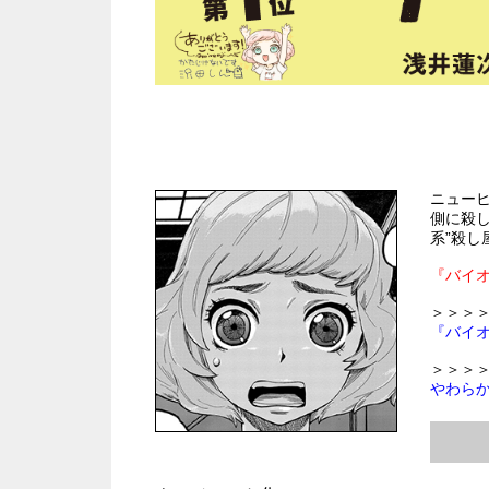
ニューヒ
側に殺
系”殺
『バイオ
＞＞＞＞
『バイ
＞＞＞
やわら