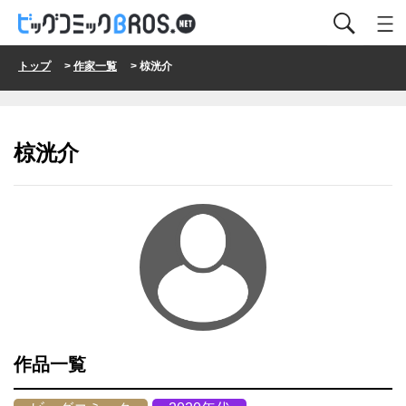
トップ
>
作家一覧
> 椋洸介
椋洸介
作品一覧