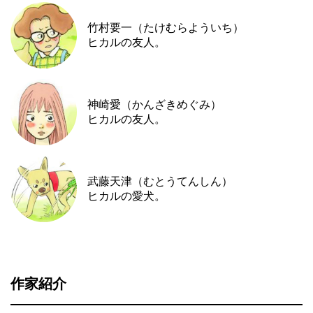
竹村要一（たけむらよういち）
ヒカルの友人。
神崎愛（かんざきめぐみ）
ヒカルの友人。
武藤天津（むとうてんしん）
ヒカルの愛犬。
作家紹介