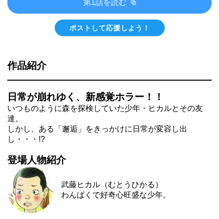
第1話を読む
ポストして応援しよう！
作品紹介
日常が崩れゆく、新感覚ホラー！！
いつものように森を探検していた少年・ヒカルとその友
達。
しかし、ある「邂逅」をきっかけに日常が変容し出
し・・・!?
登場人物紹介
武藤ヒカル（むとうひかる）
わんぱくで好奇心旺盛な少年。