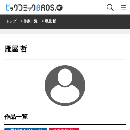
トップ
>
作家一覧
> 雁屋 哲
雁屋 哲
作品一覧