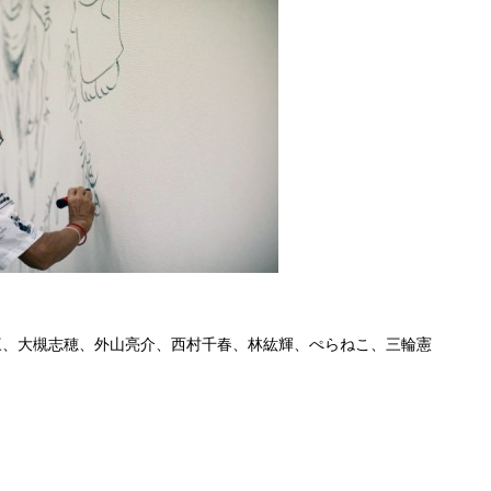
三、大槻志穂、外山亮介、西村千春、林紘輝、ぺらねこ、三輪憲