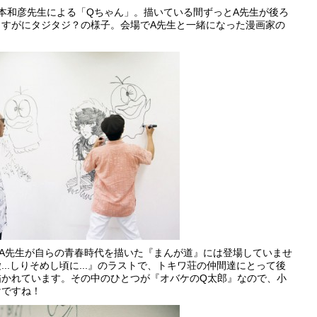
本和彦先生による「Qちゃん」。描いている間ずっとA先生が後ろ
すがにタジタジ？の様子。会場でA先生と一緒になった漫画家の
A先生が自らの青春時代を描いた『まんが道』には登場していませ
..しりそめし頃に...』のラストで、トキワ荘の仲間達にとって後
描かれています。その中のひとつが『オバケのQ太郎』なので、小
けですね！