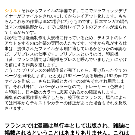
シリル：
それからファイルの準備です。ここでグラフィックデザ
イナーがファイルをきれいにしてからレイアウト化します。もち
ろんこれらの作業はBDの場合に行うものです。日本マンガの場合
はマンガ編集部から、すでに最終レイアウトのファイルが送られ
てくるからです。
我が社では漫画制作を大規模に行っているため、テキストのレイ
アウトをするのは外部の専門の人たちです。ですから私がする仕
事は、提供されたファイルが印刷に適しているかどうかの確認な
ど、プリプレスの仕事です。プリプレスというのは、印刷機
（昔、フランス語では印刷機をプレスと呼んでいました）にかけ
る前にする作業を指します。
こうしてプリプレスの確認作業が完了したら、受け取った全ての
ページをpdf化します。たとえば192ページある場合は192のpdfフ
ァイルを作成し、さらに表紙とカバーのpdfもそれぞれ用意しま
す。それ以外に、カバーがカラーなので、トレーサー（色校正）
を印刷し、日本版のカラーに忠実であるかの確認もします。
編集者の確認作業が完了したら、校正後にフランス、場合によっ
ては日本からテキストやカラーの修正があった場合もそれを反映
させます。
フランスでは漫画は単行本として出版され、雑誌に
掲載されるということはあまりありません。これは