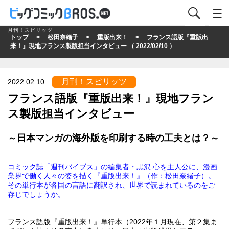
月刊！スピリッツ
トップ
>
松田奈緒子
>
重版出来！
> フランス語版『重版出
来！』現地フランス製版担当インタビュー （ 2022/02/10 ）
月刊！スピリッツ
2022.02.10
フランス語版『重版出来！』現地フラン
ス製版担当インタビュー
～日本マンガの海外版を印刷する時の工夫とは？～
コミック誌「週刊バイブス」の編集者・黒沢 心を主人公に、漫画
業界で働く人々の姿を描く『重版出来！』（作：松田奈緒子）。
その単行本が各国の言語に翻訳され、世界で読まれているのをご
存じでしょうか。
フランス語版『重版出来！』単行本（2022年１月現在、第２集ま