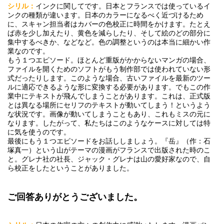
シリル：
インクに関してです。日本とフランスでは使っているイ
ンクの種類が違います。日本のカラーになるべく近づけるため
に、スキャン担当者はカバーの色校正に時間をかけます。たとえ
ば赤を少し加えたり、黄色を減らしたり、そして絵のどの部分に
集中するべきか、などなど。色の調整というのは本当に細かい作
業なのです。
もう１つエピソード。ほとんど重版がかからないマンガの場合、
ファイルを開くためのソフトがもう制作部では使われていない形
式だったりします。このような場合、古いファイルを最新のツー
ルに適応できるような形に変換する必要があります。でもこの作
業中にテキストが飛んでしまうことがあります。これは、正式版
とは異なる場所にセリフのテキストが動いてしまう！というよう
な状況です。画像が動いてしまうこともあり、これもミスの元に
なります。したがって、私たちはこのようなケースに対しては特
に気を使うのです。
最後にもう１つエピソードをお話ししましょう。『岳』（作：石
塚真一）という山がテーマの漫画がフランスで出版された時のこ
と。グレナ社の社長、ジャック・グレナは山の愛好家なので、自
ら校正をしたということがありました。
ご回答ありがとうございました。