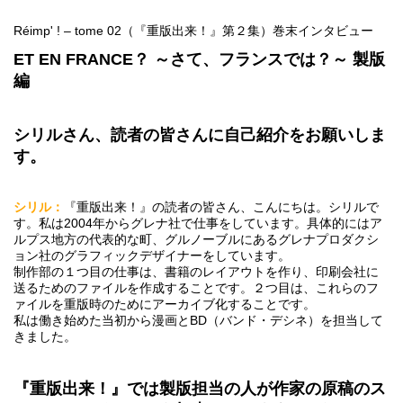
Réimp' ! – tome 02（『重版出来！』第２集）巻末インタビュー
ET EN FRANCE？ ～さて、フランスでは？～ 製版
編
シリルさん、読者の皆さんに自己紹介をお願いしま
す。
シリル：
『重版出来！』の読者の皆さん、こんにちは。シリルで
す。私は2004年からグレナ社で仕事をしています。具体的にはア
ルプス地方の代表的な町、グルノーブルにあるグレナプロダクシ
ョン社のグラフィックデザイナーをしています。
制作部の１つ目の仕事は、書籍のレイアウトを作り、印刷会社に
送るためのファイルを作成することです。２つ目は、これらのフ
ァイルを重版時のためにアーカイブ化することです。
私は働き始めた当初から漫画とBD（バンド・デシネ）を担当して
きました。
『重版出来！』では製版担当の人が作家の原稿のス