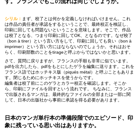
す。フランスでもこの流れは同じでしょうか。
シリル：
まず、校了とは何かを定義しなければいけません。これ
は作品の責任者が承認をするということで、最終校正を検証し、
印刷に回しても問題ないということを意味します。そこで、作品
は校了となる、つまり印刷に回してOK、となるのです。なぜ校了
（bon à tirer）という言い方をして、印刷に回しても良い（bon à
imprimer）という言い方にはならないのでしょうか。それはおそ
らく、印刷部数のことをtirageと呼ぶからではないかと思います。
さて、質問に戻りますが、フランスの手順も非常に似ています。
pdfを出力したら、pdfをもとにしたゲラを編集に送ります。これを
フランス語ではホッチキス版（piqués métal）と呼ぶこともありま
す。閉じるためにホッチキスを使うからです。
編集者は校了前にこのゲラとカラー校正を確認します。そこか
ら、印刷にファイルを回すという流れです。 ちなみに、フランス
で出版されるマンガは、最終的なファイルの全部または一部に関
して、日本の出版社から事前に承認を得る必要があります。
日本のマンガ単行本の準備段階でのエピソード、印
象に残っている思い出はありますか。