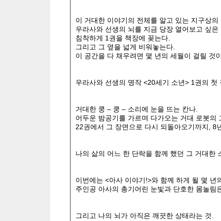
이 거대한 이야기의 전체를 알고 있는 지구상의 
우라사와 선생의 뇌를 지금 당장 열어보고 싶은
침착하게 1권을 책장에 꽂는다.
그리고 그 옆을 넓게 비워놓는다.
이 공간을 다 채우려면 몇 년의 세월이 걸릴 것이
우라사와 선생의 명작 <20세기 소년> 1권의 첫
거대한 쿵 – 쿵 – 소리에 눈을 뜨는 칸나.
어두운 밤공기를 가르며 다가오는 거대 로봇의 
22권에서 그 장면으로 다시 되돌아오기까지, 8
나의 삶의 어느 한 단락을 함께 했던 그 거대한 
이번에는 <아사 이야기!>와 함께 하게 될 몇 년
주인공 아사의 총기어린 눈빛과 단호한 몸놀림은
그리고 나의 뇌가 아직은 깨끗한 상태라는 것.