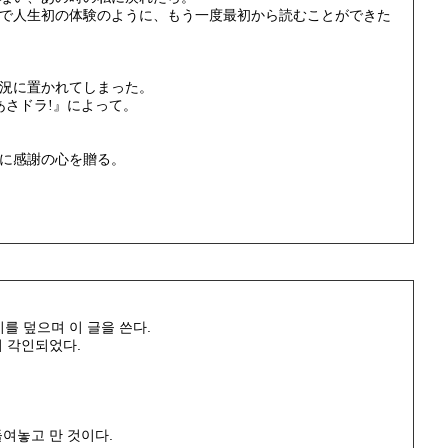
で人生初の体験のように、もう一度最初から読むことができた
況に置かれてしまった。
あさドラ!』によって。
に感謝の心を贈る。
지를 덮으며 이 글을 쓴다.
이 각인되었다.
들여놓고 만 것이다.