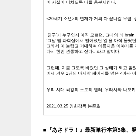
이 사실이 미치도록 나를 흥분시킨다.
<20세기 소년>의 연재가 거의 다 끝나갈 무렵,
‘친구’가 누구인지 아직 모르던, 그때의 뇌 brai
‘그날 밤 과학실에서 벌어졌던 일’을 아직 몰랐던
그래서 이 놀랍고 거대하며 아름다운 이야기를 
다시 한번 관통하고 싶다…라고 말이다.
그런데, 지금 그토록 바랐던 그 상태가 되고 말았
이제 겨우 1권의 마지막 페이지를 덮은 <아사 이
우리 시대 최강의 스토리 텔러, 우라사와 나오키
2021.03.25 영화감독 봉준호
■『あさドラ！』最新単行本第5集、