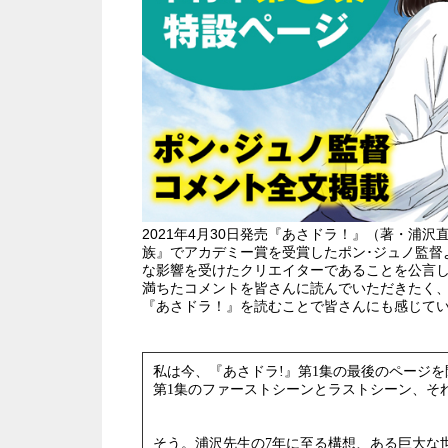
2021年4月30日発売『あさドラ！』（著・浦
族』でアカデミー賞を受賞したポン･ジュノ監督
な影響を受けたクリエイターであることを公言し
満ちたコメントを皆さんに読んでいただきたく、
『あさドラ！』を読むことで皆さんにも感じて
私は今、『あさドラ!』第1集の最後のページ
第1集のファーストシーンとラストシーン、そ
そう。浦沢先生の7年に至る構想、ある巨大な