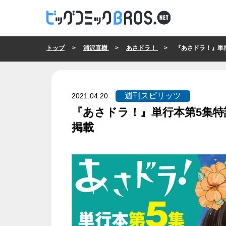
トップ
>
浦沢直樹
>
あさドラ！
> 『あさドラ！』単行本第
週刊スピリッツ
2021.04.20
『あさドラ！』単行本第5集特
掲載
週刊スピリッツ