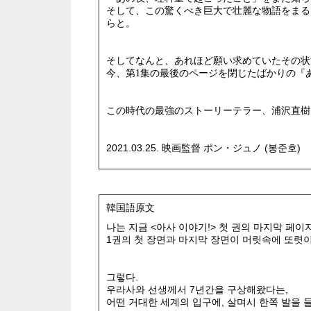
そして、この驚くべき巨大で壮麗な物語をまる
らと。
そしてなんと、あれほど願い求めていたその状
今、第1集の最後のページを閉じたばかりの『
この時代の最強のストーリーテラー、浦沢直樹
2021.03.25. 映画監督 ポン・ジュノ (봉준호)
韓国語原文
나는 지금 <아사 이야기!> 첫 권의 마지막 페이
1권의 첫 장면과 마지막 장면이 머릿속에 또렷
그렇다.
우라사와 선생께서 7년간을 구상해왔다는,
어떤 거대한 세계의 입구에, 살며시 한쪽 발을 