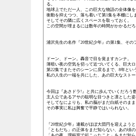
る。
地球上でただ一人、この巨大な物語の全体像を
衝動を抑えつつ、落ち着いて第1集を本棚にし
そしてその隣に広くスペースを取っておく。
この空間が埋まるには数年の時間がかかるだろ
浦沢先生の名作『20世紀少年』の第1集、そ
ドーン、ドーン。轟音で目を覚ますカンナ。
薄暗い夜の空気を切って近づいてくる、巨大ロ
第22集でまたそのシーンに戻るまで、8年とい
私の人生の一端を共にした、あの巨大なストー
今回は『あさドラ!』と共に歩んでいくだろう
主人公であるアサの聡明な目つきと凛とした姿
そしてなによりも、私の脳がまだ白紙そのまま
その事実に私は興奮で平静ではいられない。
『20世紀少年』連載がほぼ大団円を迎えよう
「ともだち」の正体をまだ知らない、あの頃の脳 b
「あの夜、理科室で起こったこと」をまだ知ら