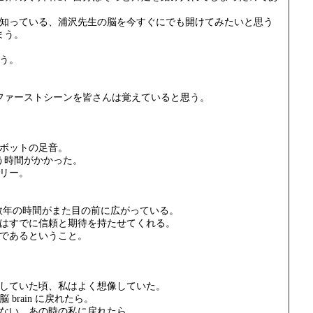
知っている、浦沢先生の脳を今すぐにでも開けてみたいと思う
まう。
う。
のファーストシーンを皆さんは覚えていると思う。
ボットの足音。
う時間がかかった。
リー。
数年の時間がまた目の前に広がっている。
はすでに信頼と期待を持たせてくれる。
であるということ。
としていた頃、私はよく想像していた。
rain に戻れたら。
ない、あの時の私に戻れたら。