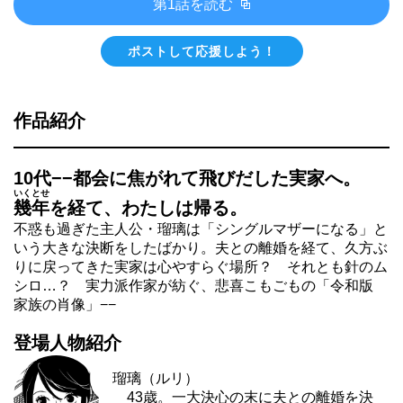
第1話を読む
ポストして応援しよう！
作品紹介
10代−−都会に焦がれて飛びだした実家へ。
いくとせ
幾年
を経て、わたしは帰る。
不惑も過ぎた主人公・瑠璃は「シングルマザーになる」と
いう大きな決断をしたばかり。夫との離婚を経て、久方ぶ
りに戻ってきた実家は心やすらぐ場所？ それとも針のム
シロ…？ 実力派作家が紡ぐ、悲喜こもごもの「令和版
家族の肖像」−−
登場人物紹介
瑠璃（ルリ）
43歳。一大決心の末に夫との離婚を決