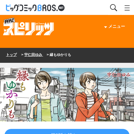
メニュー
トップ
>
宇仁田ゆみ
> 縁もゆかりも