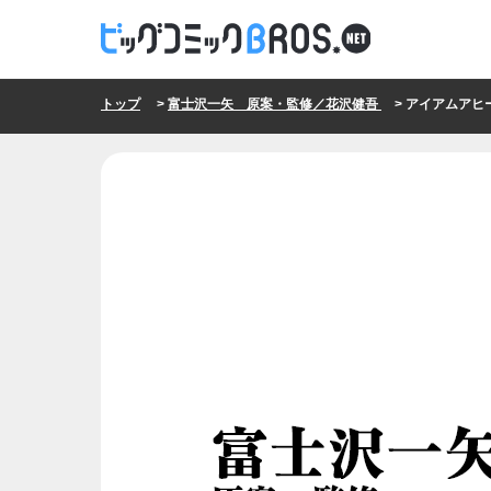
トップ
>
富士沢一矢 原案・監修／花沢健吾
> アイアムアヒーロー