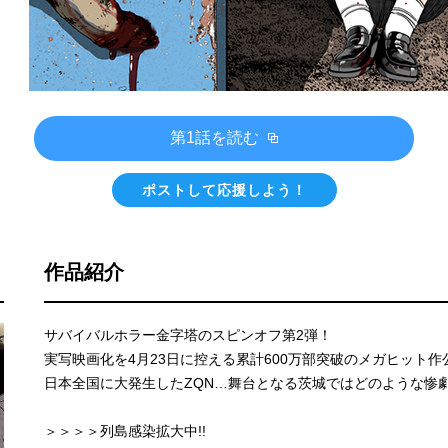
第1話を読む
ポストして応援しよう！
作品紹介
サバイバルホラー金字塔のスピンオフ第2弾！
実写映画化を4月23日に控える累計600万部突破のメガヒット
日本全国に大発生したZQN…舞台となる茨城ではどのような惨劇
＞＞＞＞列島感染拡大中!!