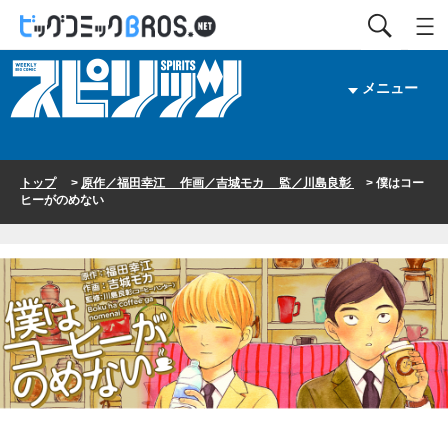
メニュー
トップ
>
原作／福田幸江 作画／吉城モカ 監／川島良彰
> 僕はコー
ヒーがのめない