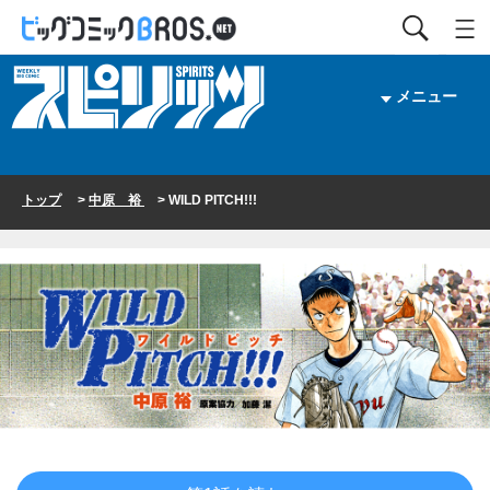
メニュー
トップ
>
中原 裕
> WILD PITCH!!!