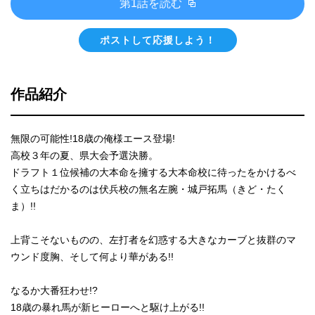
第1話を読む
ポストして応援しよう！
作品紹介
無限の可能性!18歳の俺様エース登場!
高校３年の夏、県大会予選決勝。
ドラフト１位候補の大本命を擁する大本命校に待ったをかけるべ
く立ちはだかるのは伏兵校の無名左腕・城戸拓馬（きど・たく
ま）!!
上背こそないものの、左打者を幻惑する大きなカーブと抜群のマ
ウンド度胸、そして何より華がある!!
なるか大番狂わせ!?
18歳の暴れ馬が新ヒーローへと駆け上がる!!