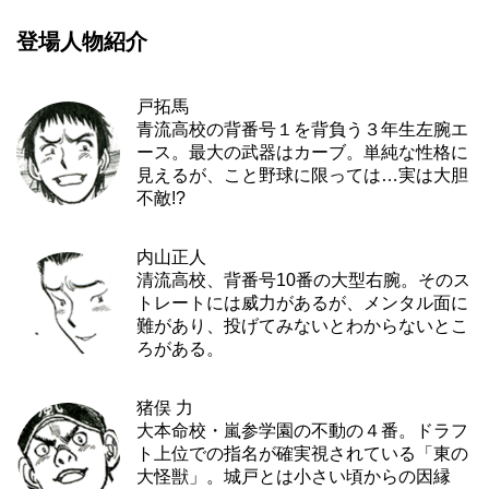
登場人物紹介
戸拓馬
青流高校の背番号１を背負う３年生左腕エ
ース。最大の武器はカーブ。単純な性格に
見えるが、こと野球に限っては…実は大胆
不敵!?
内山正人
清流高校、背番号10番の大型右腕。そのス
トレートには威力があるが、メンタル面に
難があり、投げてみないとわからないとこ
ろがある。
猪俣 力
大本命校・嵐参学園の不動の４番。ドラフ
ト上位での指名が確実視されている「東の
大怪獣」。城戸とは小さい頃からの因縁