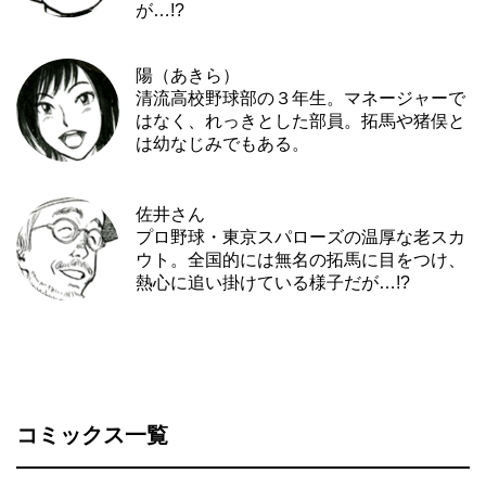
が…!?
陽（あきら）
清流高校野球部の３年生。マネージャーで
はなく、れっきとした部員。拓馬や猪俣と
は幼なじみでもある。
佐井さん
プロ野球・東京スパローズの温厚な老スカ
ウト。全国的には無名の拓馬に目をつけ、
熱心に追い掛けている様子だが…!?
コミックス一覧