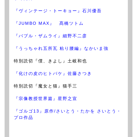
『ヴィンテージ・トーキョー』石川優吾
『JUMBO MAX』 髙橋ツトム
『バブル・ザムライ』細野不二彦
『うっちゃれ五所瓦 粘り腰編』なかいま強
特別読切『僕、きよし』土岐和也
『化けの皮のヒトバケ』佐藤さつき
特別読切『魔女と猫』猫手三
『宗像教授世界篇』星野之宣
『ゴルゴ13』原作/さいとう・たかを さいとう・
プロ作品