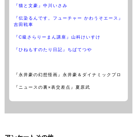
『猫と文豪』中川いさみ
『伝染るんです。フューチャー かわうそエース』
吉田戦車
『C級さらりーまん講座』山科けいすけ
『ひねもすのたり日記』ちばてつや
『永井豪の幻想怪画』永井豪＆ダイナミックプロ
『ニュースの裏×表交差点』夏原武