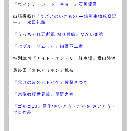
『ヴィンテージ・トーキョー』石川優吾
出張掲載!!
『まどいのいきもの —銀河生物観察記
—』 永田礼路
『うっちゃれ五所瓦 粘り腰編』なかいま強
『バブル・ザムライ』細野不二彦
特別読切『ナイト・オン・ザ・駐車場』横山陸渡
最終回『無色とリボン』桃奈
『化けの皮のヒトバケ』佐藤さつき
『宗像教授世界篇』星野之宣
『ゴルゴ13』原作/さいとう・たかを さいとう・
プロ作品