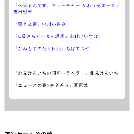
『伝染るんです。フューチャー かわうそエース』
吉田戦車
『猫と文豪』中川いさみ
『C級さらりーまん講座』山科けいすけ
『ひねもすのたり日記』ちばてつや
『北見けんいちの昭和トラベラー』北見けんいち
『ニュースの裏×表交差点』夏原武