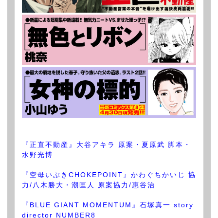
『正直不動産』大谷アキラ 原案・夏原武 脚本・
水野光博
『空母いぶきCHOKEPOINT』かわぐちかいじ 協
力/八木勝大・潮匡人 原案協力/惠谷治
『BLUE GIANT MOMENTUM』石塚真一 story
director NUMBER8