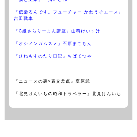
『伝染るんです。フューチャー かわうそエース』
吉田戦車
『C級さらりーまん講座』山科けいすけ
『オシメンガムスメ』石原まこちん
『ひねもすのたり日記』ちばてつや
『ニュースの裏×表交差点』夏原武
『北見けんいちの昭和トラベラー』北見けんいち