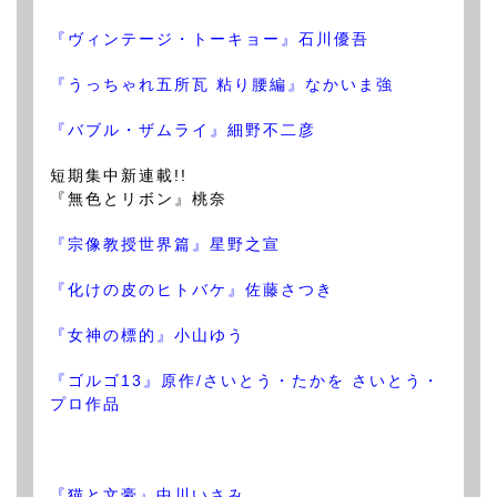
『ヴィンテージ・トーキョー』石川優吾
『うっちゃれ五所瓦 粘り腰編』なかいま強
『バブル・ザムライ』細野不二彦
短期集中新連載!!
『無色とリボン』桃奈
『宗像教授世界篇』星野之宣
『化けの皮のヒトバケ』佐藤さつき
『女神の標的』小山ゆう
『ゴルゴ13』原作/さいとう・たかを さいとう・
プロ作品
『猫と文豪』中川いさみ