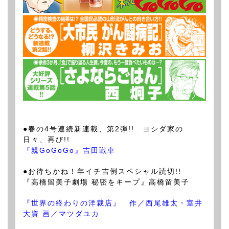
●春の4号連続新連載、第2弾!! ヨシダ家の
日々、再び!!
『親GoGoGo』吉田戦車
●お待ちかね！年イチ吉例スペシャル読切!!
『高橋留美子劇場 秘密をキープ』高橋留美子
『世界の終わりの洋裁店』 作／西尾雄太・室井
大資 画／マツダユカ