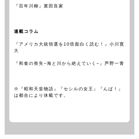
『百年川柳』業田良家
連載コラム
『アメリカ大統領選を10倍面白く読む！』小川寛
大
『和食の喪失−海と川から絶えていく−』芦野一青
※『昭和天皇物語』『セシルの女王』『んば！』
は都合により休載です。