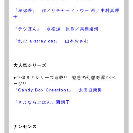
『卑弥呼』 作／リチャード・ウー 画／中村真理
子
『テツぼん』 永松潔 原作／高橋遠州
『れむ a stray cat』 山本おさむ
大人気シリーズ
●巨弾ＳＦシリーズ連載!! 魅惑の幻想奇譚28ペ
ージ!!
『Candy Box Creations』 太田垣康男
『さよならごはん』西炯子
ナンセンス