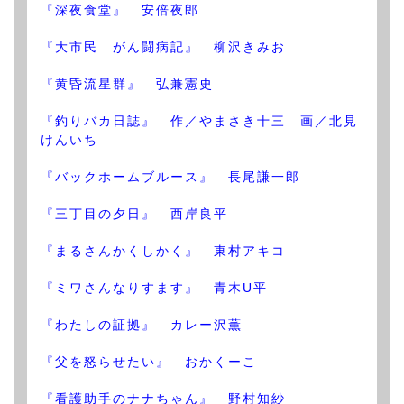
『深夜食堂』 安倍夜郎
『大市民 がん闘病記』 柳沢きみお
『黄昏流星群』 弘兼憲史
『釣りバカ日誌』 作／やまさき十三 画／北見
けんいち
『バックホームブルース』 長尾謙一郎
『三丁目の夕日』 西岸良平
『まるさんかくしかく』 東村アキコ
『ミワさんなりすます』 青木U平
『わたしの証拠』 カレー沢薫
『父を怒らせたい』 おかくーこ
『看護助手のナナちゃん』 野村知紗