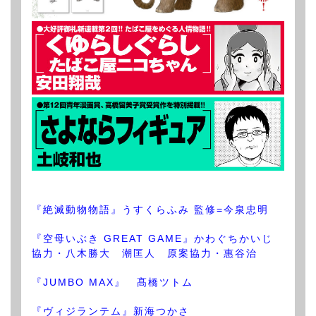
『絶滅動物物語』うすくらふみ 監修=今泉忠明
『空母いぶき GREAT GAME』かわぐちかいじ
協力・八木勝大 潮匡人 原案協力・惠谷治
『JUMBO MAX』 髙橋ツトム
『ヴィジランテム』新海つかさ