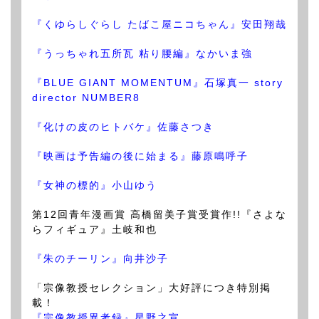
『くゆらしぐらし たばこ屋ニコちゃん』安田翔哉
『うっちゃれ五所瓦 粘り腰編』なかいま強
『BLUE GIANT MOMENTUM』石塚真一 story
director NUMBER8
『化けの皮のヒトバケ』佐藤さつき
『映画は予告編の後に始まる』藤原鳴呼子
『女神の標的』小山ゆう
第12回青年漫画賞 高橋留美子賞受賞作!!『さよな
らフィギュア』土岐和也
『朱のチーリン』向井沙子
「宗像教授セレクション」大好評につき特別掲
載！
『宗像教授異考録』星野之宣