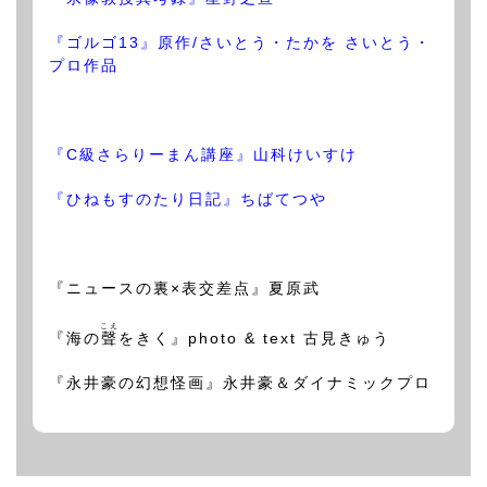
『ゴルゴ13』原作/さいとう・たかを さいとう・
プロ作品
『C級さらりーまん講座』山科けいすけ
『ひねもすのたり日記』ちばてつや
『ニュースの裏×表交差点』夏原武
こえ
『海の
聲
をきく』photo & text 古見きゅう
『永井豪の幻想怪画』永井豪＆ダイナミックプロ