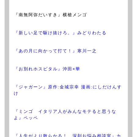
『南無阿弥だいすき』横槍メンゴ
『新しい足で駆け抜けろ。』みどりわたる
『あの月に向かって打て！』寒川一之
『お別れホスピタル』沖田×華
『ジャガーン』原作:金城宗幸 漫画:にしだけんす
け
『ミンゴ イタリア人がみんなモテると思うな
よ』ペッペ
『人生がより散らかる！ 深刻お悩み相談室』カ