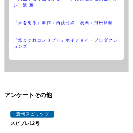
レー沢 薫
『天を射る』原作：西荻弓絵 漫画：飛松良輔
『気まぐれコンセプト』ホイチョイ・プロダクシ
ョンズ
アンケートその他
週刊スピリッツ
スピプレ12号