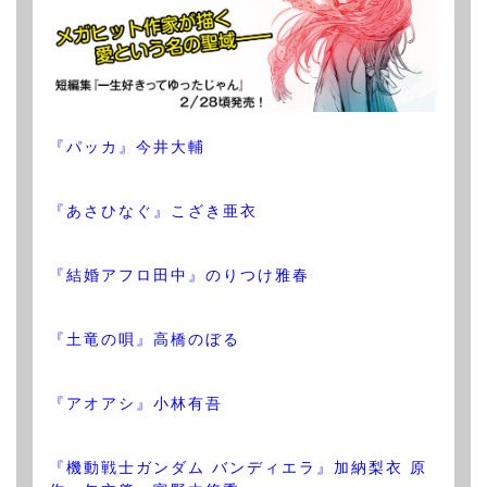
『パッカ』今井大輔
『あさひなぐ』こざき亜衣
『結婚アフロ田中』のりつけ雅春
『土竜の唄』高橋のぼる
『アオアシ』小林有吾
『機動戦士ガンダム バンディエラ』加納梨衣 原