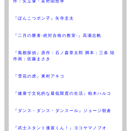
作：矢立肇・富野由悠季
『ぽんこつポン子』矢寺圭太
『二月の勝者-絶対合格の教室-』高瀬志帆
『風都探偵』原作：石ノ森章太郎 脚本：三条 陸
作画：佐藤まさき
『雪花の虎』東村アキコ
『健康で文化的な最低限度の生活』柏木ハルコ
『ダンス・ダンス・ダンスール』ジョージ朝倉
『武士スタント逢坂くん！』ヨコヤマノブオ